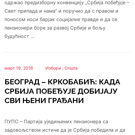
одржао предизборну конвенцију „Србија побеђује –
Свет припада и нама“ и поручио да с правом и
поносом носи барјак социјалне правде и да се
пензионери боре за развој Србије и бољу
будућност …
март 19, 2016
Избори
Опште
БЕОГРАД – КРКОБАБИЋ: КАДА
СРБИЈА ПОБЕЂУЈЕ ДОБИЈАЈУ
СВИ ЊЕНИ ГРАЂАНИ
ПУПС – Партија уједињених пензионера са
задовољством истиче да је Србија победила и да