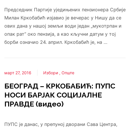
Председник Партије уједињених пензионера Србије
Милан Кркобабић изјавио је вечерас у Нишу да се
ових дана у нашој земљи води један „мукотрпан и
опак рат“ око пензија, а као кључни датум у тој
борби означио 24. април. Кркобабић је, на …
март 27, 2016
Избори
Опште
БЕОГРАД – КРКОБАБИЋ: ПУПС
НОСИ БАРЈАК СОЦИЈАЛНЕ
ПРАВДЕ (видео)
ПУПС је данас, у препуној дворани Сава Центра,