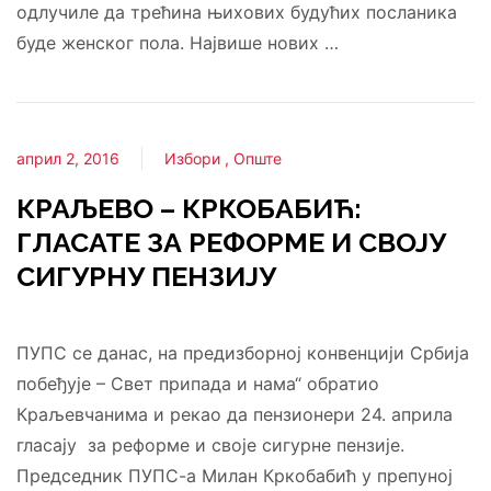
одлучиле да трећина њихових будућих посланика
буде женског пола. Највише нових …
април 2, 2016
Избори
Опште
КРАЉЕВО – КРКОБАБИЋ:
ГЛАСАТЕ ЗА РЕФОРМЕ И СВОЈУ
СИГУРНУ ПЕНЗИЈУ
ПУПС се данас, на предизборној конвенцији Србија
побеђује – Свет припада и нама“ обратио
Краљевчанима и рекао да пензионери 24. априла
гласају за реформе и своје сигурне пензије.
Председник ПУПС-а Милан Кркобабић у препуној