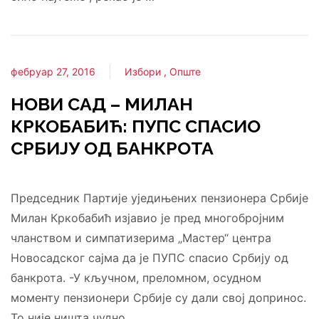
фебруар 27, 2016
Избори
Опште
НОВИ САД – МИЛАН
КРКОБАБИЋ: ПУПС СПАСИО
СРБИЈУ ОД БАНКРОТА
Председник Партије уједињених пензионера Србије
Милан Кркобабић изјавио је пред многобројним
чланством и симпатизерима „Мастер“ центра
Новосадског сајма да је ПУПС спасио Србију од
банкрота. -У кључном, преломном, осудном
моменту пензионери Србије су дали свој допринос.
То није ништа чудно. …