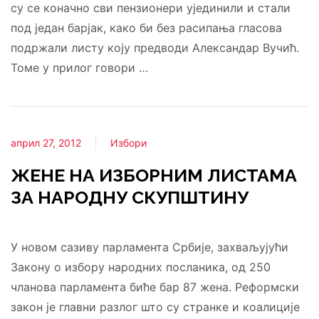
су се коначно сви пензионери ујединили и стали
под један барјак, како би без расипања гласова
подржали листу коју предводи Александар Вучић.
Томе у прилог говори …
април 27, 2012
Избори
ЖЕНЕ НА ИЗБОРНИМ ЛИСТАМА
ЗА НАРОДНУ СКУПШТИНУ
У новом сазиву парламента Србије, захваљујући
Закону о избору народних посланика, од 250
чланова парламента биће бар 87 жена. Реформски
закон је главни разлог што су странке и коалиције