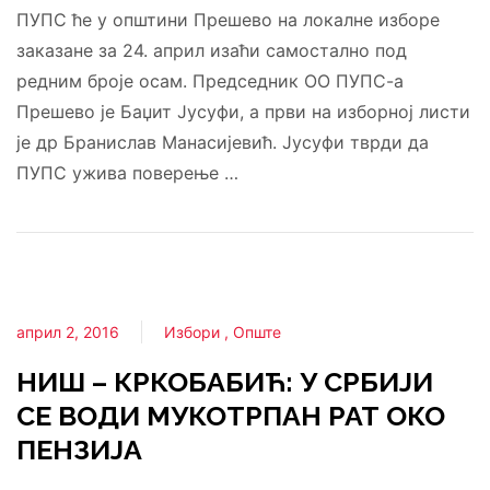
ПУПС ће у општини Прешево на локалне изборе
заказане за 24. април изаћи самостално под
редним броје осам. Председник ОО ПУПС-а
Прешево је Баџит Јусуфи, а први на изборној листи
је др Бранислав Манасијевић. Јусуфи тврди да
ПУПС ужива поверење …
април 2, 2016
Избори
Опште
НИШ – КРКОБАБИЋ: У СРБИЈИ
СЕ ВОДИ МУКОТРПАН РАТ ОКО
ПЕНЗИЈА