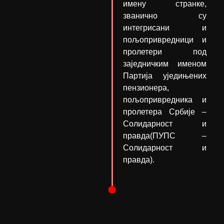
имену странке,
званично су
интегрисани и
пољопривредници и
пролетери под
заједничким именом
Партија уједињених
пензионера,
пољопривредника и
пролетера Србије –
Солидарност и
правда(ПУПС –
Солидарност и
правда).