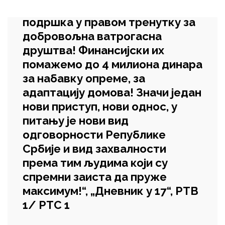
Uncategorized
Кркобабић: Права подршка у
правом тренутку за
добровољна ватрогасна
друштва