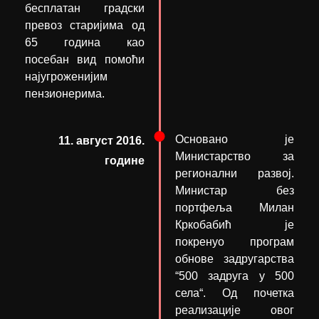
бесплатан градски
превоз старијима од
65 година као
посебан вид помоћи
најугроженијим
пензионерима.
Основано је
11. август 2016.
Министарство за
године
регионални развој.
Министар без
портфеља Милан
Кркобабић је
покренуо програм
обнове задругарства
“500 задруга у 500
села“. Од почетка
реализације овог