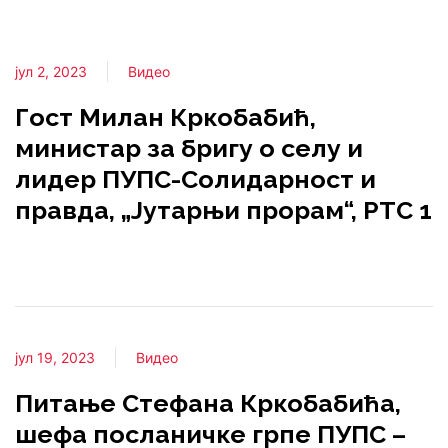
јул 2, 2023
Видео
Гост Милан Кркобабић,
министар за бригу о селу и
лидер ПУПС-Солидарност и
правда, „Јутарњи прорам“, РТС 1
јул 19, 2023
Видео
Питање Стефана Кркобабића,
шефа посланичке грпе ПУПС –