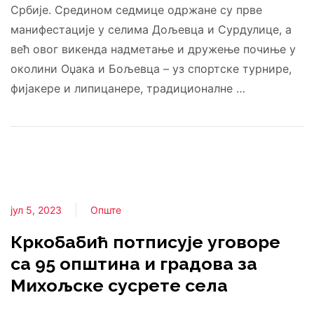
Србије. Средином седмице одржане су прве
манифестације у селима Дољевца и Сурдулице, а
већ овог викенда надметање и дружење почиње у
околини Оџака и Бољевца – уз спортске турнире,
фијакере и липицанере, традиционалне …
јул 5, 2023
Опште
Кркобабић потписује уговоре
са 95 општина и градова за
Михољске сусрете села