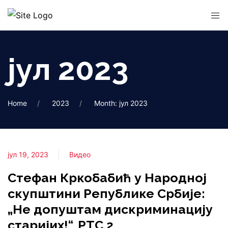
јул 2023
Home
2023
Month: јул 2023
јул 19, 2023
Видео
Стефан Кркобабић у Народној
скупштини Републике Србије:
„Не допуштам дискриминацију
старијих!“, РТС 2