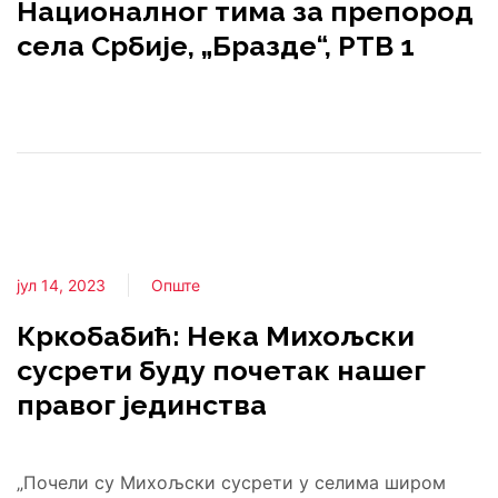
Националног тима за препород
села Србије, „Бразде“, РТВ 1
јул 14, 2023
Опште
Кркобабић: Нека Михољски
сусрети буду почетак нашег
правог јединства
„Почели су Михољски сусрети у селима широм