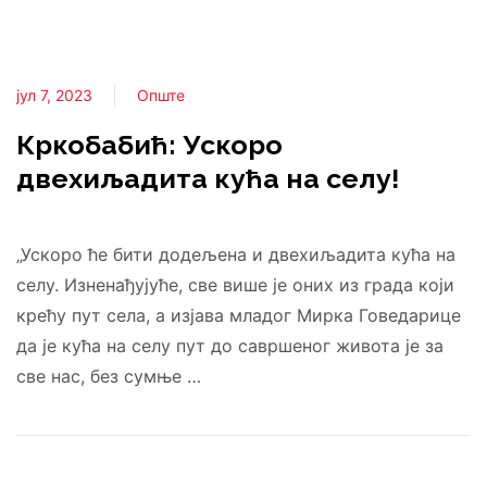
јул 7, 2023
Опште
Кркобабић: Ускоро
двехиљадита кућа на селу!
„Ускоро ће бити додељена и двехиљадита кућа на
селу. Изненађујуће, све више је оних из града који
крећу пут села, а изјава младог Мирка Говедарице
да је кућа на селу пут до савршеног живота је за
све нас, без сумње …