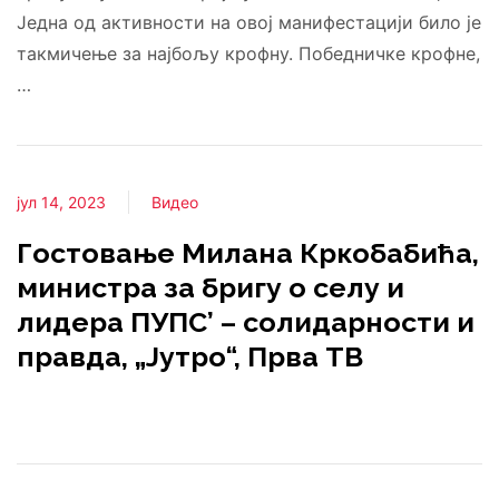
Једна од активности на овој манифестацији било је
такмичење за најбољу крофну. Победничке крофне,
…
јул 14, 2023
Видео
Гостовање Милана Кркобабића,
министра за бригу о селу и
лидера ПУПС’ – солидарности и
правда, „Јутро“, Прва ТВ