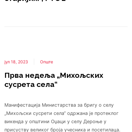
јул 18, 2023
Опште
Прва недеља „Михољских
сусрета села“
Манифестација Министарства за бригу о селу
„Михољски сусрети села“ одржана је протеклог
викенда у општини Оџаци у селу Дероње у
присуству великог броја учесника и посетилаца.