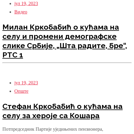
јул 19, 2023
Видео
Милан Кркобабић о кућама на
селу и промени демографске
слике Србије, „Шта радите, бре“,
РТС 1
јул 19, 2023
Опште
Стефан Кркобабић о кућама на
селу за хероје са Кошара
Потпредседник Партије уједињених пензионера,