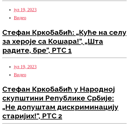
јул 19, 2023
Видео
Стефан Кркобабић: „Куће на селу
за хероје са Кошара!“, „Шта
радите, бре“, РТС 1
јул 19, 2023
Видео
Стефан Кркобабић у Народној
скупштини Републике Србије:
„Не допуштам дискриминацију
старијих!“, РТС 2