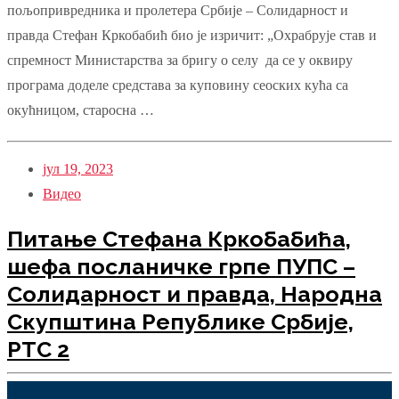
пољопривредника и пролетера Србије – Солидарност и
правда Стефан Кркобабић био је изричит: „Охрабрује став и
спремност Министарства за бригу о селу да се у оквиру
програма доделе средстава за куповину сеоских кућа са
окућницом, старосна …
јул 19, 2023
Видео
Питање Стефана Кркобабића,
шефа посланичке грпе ПУПС –
Солидарност и правда, Народна
Скупштина Републике Србије,
РТС 2