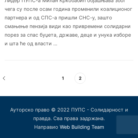
Лидер ПУПС-а Милан Кркобабић објашњава због
чега су после осам година променили коалиционог
партнера и од СПС-а пришли СНС-у, зашто
смањење пензија види као привремени солидарни
порез за спас буџета, државе, деце и унука изборе
и шта ће од власти …
1
2
Ауторско право © 2022 ПУПС - Солидарност и
правда. Сва права задржана.
Направио
Web Building Team