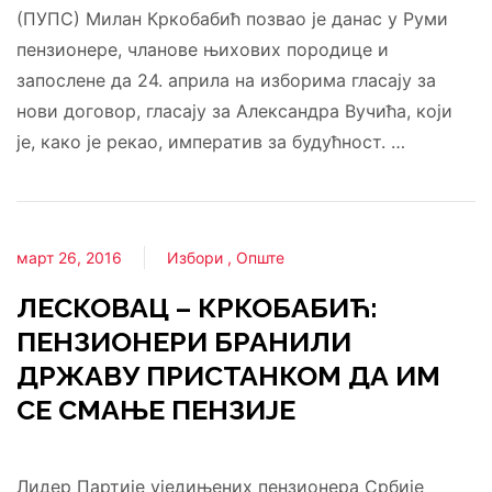
(ПУПС) Милан Кркобабић позвао је данас у Руми
пензионере, чланове њихових породице и
запослене да 24. априла на изборима гласају за
нови договор, гласају за Александра Вучића, који
је, како је рекао, императив за будућност. …
март 26, 2016
Избори
Опште
ЛЕСКОВАЦ – КРКОБАБИЋ:
ПЕНЗИОНЕРИ БРАНИЛИ
ДРЖАВУ ПРИСТАНКОМ ДА ИМ
СЕ СМАЊЕ ПЕНЗИЈЕ
Лидер Партије уједињених пензионера Србије