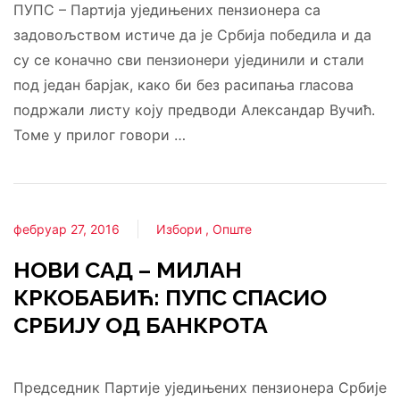
ПУПС – Партија уједињених пензионера са
задовољством истиче да је Србија победила и да
су се коначно сви пензионери ујединили и стали
под један барјак, како би без расипања гласова
подржали листу коју предводи Александар Вучић.
Томе у прилог говори …
фебруар 27, 2016
Избори
Опште
НОВИ САД – МИЛАН
КРКОБАБИЋ: ПУПС СПАСИО
СРБИЈУ ОД БАНКРОТА
Председник Партије уједињених пензионера Србије