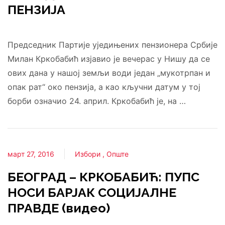
ПЕНЗИЈА
Председник Партије уједињених пензионера Србије
Милан Кркобабић изјавио је вечерас у Нишу да се
ових дана у нашој земљи води један „мукотрпан и
опак рат“ око пензија, а као кључни датум у тој
борби означио 24. април. Кркобабић је, на …
март 27, 2016
Избори
Опште
БЕОГРАД – КРКОБАБИЋ: ПУПС
НОСИ БАРЈАК СОЦИЈАЛНЕ
ПРАВДЕ (видео)