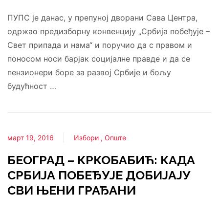
ПУПС је данас, у препуној дворани Сава Центра,
одржао предизборну конвенцију „Србија побеђује –
Свет припада и нама“ и поручио да с правом и
поносом носи барјак социјалне правде и да се
пензионери боре за развој Србије и бољу
будућност …
март 19, 2016
Избори
Опште
БЕОГРАД – КРКОБАБИЋ: КАДА
СРБИЈА ПОБЕЂУЈЕ ДОБИЈАЈУ
СВИ ЊЕНИ ГРАЂАНИ