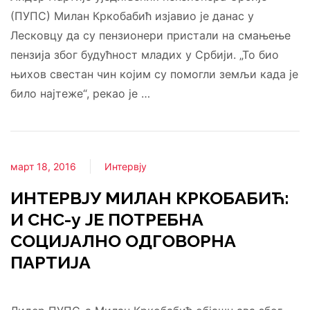
(ПУПС) Милан Кркобабић изјавио је данас у
Лесковцу да су пензионери пристали на смањење
пензија због будућност младих у Србији. „То био
њихов свестан чин којим су помогли земљи када је
било најтеже“, рекао је …
март 18, 2016
Интервју
ИНТЕРВЈУ МИЛАН КРКОБАБИЋ:
И СНС-у ЈЕ ПОТРЕБНА
СОЦИЈАЛНО ОДГОВОРНА
ПАРТИЈА