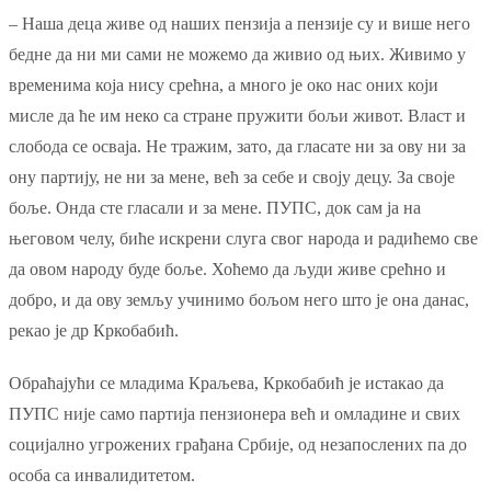
– Наша деца живе од наших пензија а пензије су и више него
бедне да ни ми сами не можемо да живио од њих. Живимо у
временима која нису срећна, а много је око нас оних који
мисле да ће им неко са стране пружити бољи живот. Власт и
слобода се осваја. Не тражим, зато, да гласате ни за ову ни за
ону партију, не ни за мене, већ за себе и своју децу. За своје
боље. Онда сте гласали и за мене. ПУПС, док сам ја на
његовом челу, биће искрени слуга свог народа и радићемо све
да овом народу буде боље. Хоћемо да људи живе срећно и
добро, и да ову земљу учинимо бољом него што је она данас,
рекао је др Кркобабић.
Обраћајући се младима Краљева, Кркобабић је истакао да
ПУПС није само партија пензионера већ и омладине и свих
социјално угрожених грађана Србије, од незапослених па до
особа са инвалидитетом.