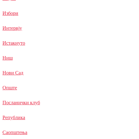
Избори
Интервју
Истакнуто
Ниш
Нови Сад
Опште
Посланички клуб
Република
Саопштења