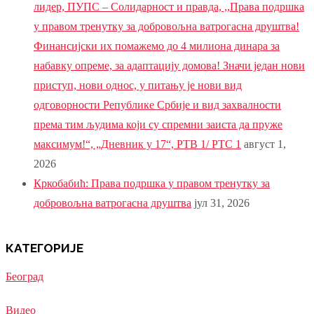
лидер, ПУПС – Солидарност и правда, ,,Права подршка
у правом тренутку за добровољна ватрогасна друштва!
Финансијски их помажемо до 4 милиона динара за
набавку опреме, за адаптацију домова! Значи један нови
приступ, нови однос, у питању је нови вид
одговорности Републике Србије и вид захвалности
према тим људима који су спремни заиста да пруже
максимум!“, „Дневник у 17“, РТВ 1/ РТС 1
август 1,
2026
Кркобабић: Права подршка у правом тренутку за
добровољна ватрогасна друштва
јул 31, 2026
КАТЕГОРИЈЕ
Београд
Видео