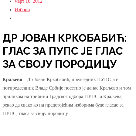
март 16, 2012
Избори
ДР ЈОВАН КРКОБАБИЋ:
ГЛАС ЗА ПУПС ЈЕ ГЛАС
ЗА СВОЈУ ПОРОДИЦУ
Краљево
– Др Јован Кркобабић, председник ПУПС-а и
потпредседник Владе Србије посетио је данас Краљево и том
приликом на трибини Градског одбора ПУПС-а Краљева,
рекао да свако ко на предстојећим изборима буде гласао за
ПУПС, гласа за своју породицу.