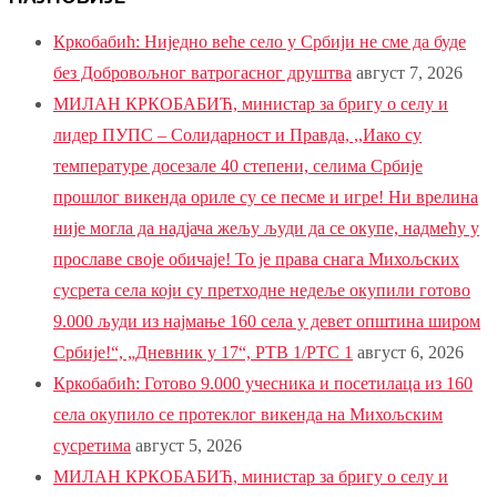
Кркобабић: Ниједно веће село у Србији не сме да буде
без Добровољног ватрогасног друштва
август 7, 2026
МИЛАН КРКОБАБИЋ, министар за бригу о селу и
лидер ПУПС – Солидарност и Правда, ,,Иако су
температуре досезале 40 степени, селима Србије
прошлог викенда ориле су се песме и игре! Ни врелина
није могла да надјача жељу људи да се окупе, надмећу у
прославе своје обичаје! То је права снага Михољских
сусрета села који су претходне недеље окупили готово
9.000 људи из најмање 160 села у девет општина широм
Србије!“, „Дневник у 17“, РТВ 1/РТС 1
август 6, 2026
Кркобабић: Готово 9.000 учесника и посетилаца из 160
села окупило се протеклог викенда на Михољским
сусретима
август 5, 2026
МИЛАН КРКОБАБИЋ, министар за бригу о селу и