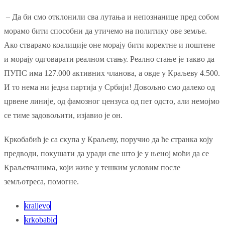
– Да би смо отклонили сва лутања и непознанице пред собом
морамо бити способни да утичемо на политику ове земље.
Ако стварамо коалиције оне морају бити коректне и поштене
и морају одговарати реалном стању. Реално стање је такво да
ПУПС има 127.000 активних чланова, а овде у Краљеву 4.500.
И то нема ни једна партија у Србији! Довољно смо далеко од
црвене линије, од фамозног цензуса од пет одсто, али немојмо
се тиме задовољити, изјавио је он.
Кркобабић је са скупа у Краљеву, поручио да ће странка коју
предводи, покушати да уради све што је у њеној моћи да се
Краљевчанима, који живе у тешким условим после
земљотреса, помогне.
kraljevo
krkobabic