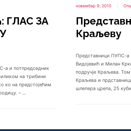
новембар 9, 2010
Оп
 ГЛАС ЗА
Представн
ЈУ
Краљеву
Представници ПУПС-а 
Видојевић и Милан Кр
С-а и потпредседник
подручје Краљева. Том
риликом на трибини
Краљева и прдставници
о ко на предстојећим
шлепера црепа, 25 куб
родицу. – …