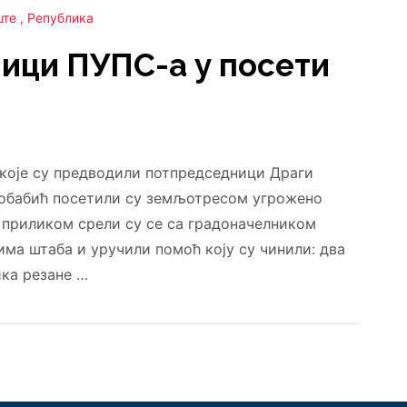
ште
Република
ици ПУПС-а у посети
које су предводили потпредседници Драги
кобабић посетили су земљотресом угрожено
 приликом срели су се са градоначелником
ма штаба и уручили помоћ коју су чинили: два
ика резане …