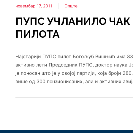
новембар 17, 2011
Опште
ПУПС УЧЛАНИЛО ЧАК 
ПИЛОТА
Најстарији ПУПС пилот Богољуб Вишњић има 83 
активно лети Председник ПУПС, доктор наука Ј
је поносан што је у својој партији, која броји 28
више од 300 пензионисаних, али и активних авиј