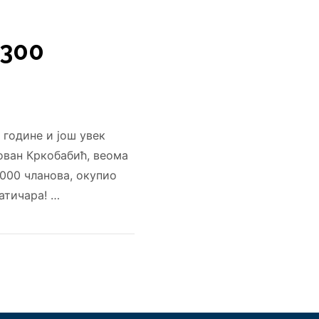
300
године и још увек
ован Кркобабић, веома
0.000 чланова, окупио
атичара! …