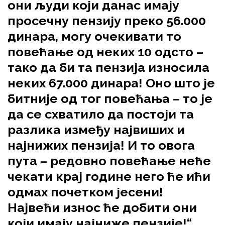
они људи који данас имају
просечну пензију преко 56.000
динара, могу очекивати то
повећање од неких 10 одсто –
тако да би та пензија износила
неких 67.000 динара! Оно што је
битније од тог повећања – то је
да се схватило да постоји та
разлика између највиших и
најнижих пензија! И то овога
пута – редовно повећање неће
чекати крај године него ће ићи
одмах почетком јесени!
Највећи износ ће добити они
који имају најниже пензије!“,