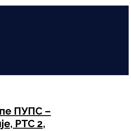
пе ПУПС –
е, РТС 2,