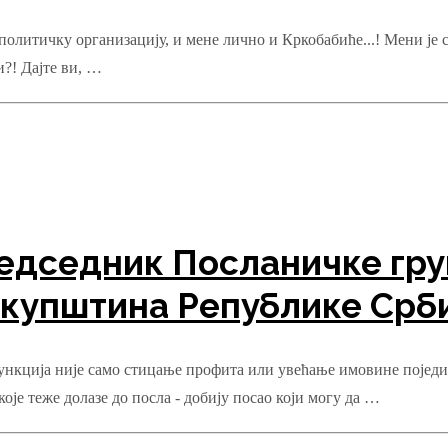
политичку организацију, и мене лично и Кркобабиће...! Мени је 
?! Дајте ви, …
дседник Посланичке гру
купштина Републике Срби
нкција није само стицање профита или увећање имовине појединц
је теже долазе до посла - добију посао који могу да …