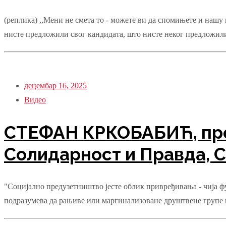
(реплика) ,,Мени не смета то - можете ви да спомињете и нашу 
нисте предложили свог кандидата, што нисте неког предложили
децембар 16, 2025
Видео
СТЕФАН КРКОБАБИЋ, пре
Солидарност и Правда, С
"Социјално предузетништво јесте облик привређивања - чија фу
подразумева да рањиве или маргинализоване друштвене групе ко