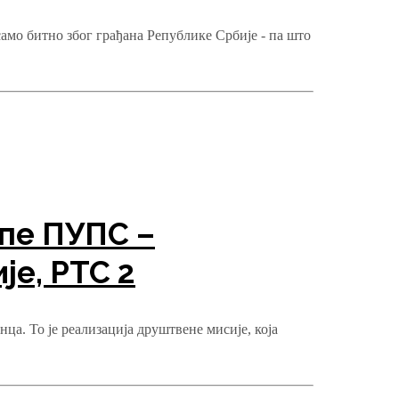
само битно због грађана Републике Србије - па што
пе ПУПС –
је, РТС 2
а. То је реализација друштвене мисије, која