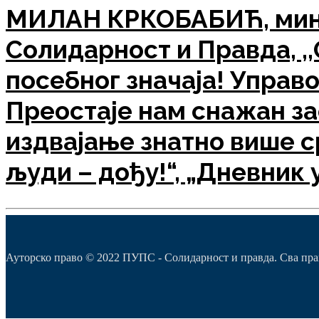
МИЛАН КРКОБАБИЋ, минис
Солидарност и Правда, ,
посебног значаја! Управо
Преостаје нам снажан за
издвајање знатно више ср
људи – дођу!“, „Дневник у
Ауторско право © 2022 ПУПС - Солидарност и правда. Сва пра