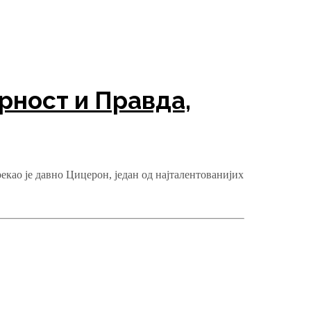
ност и Правда,
ао је давно Цицерон, један од најталентованијих