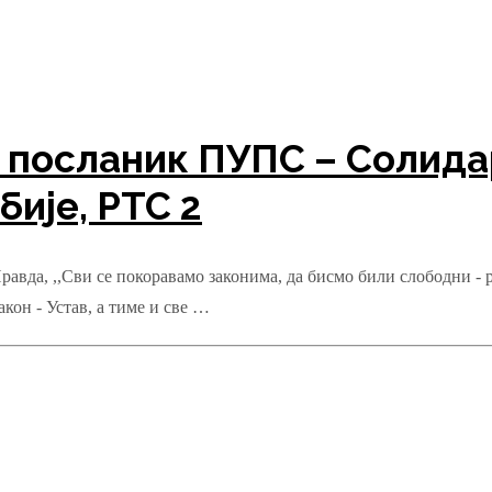
посланик ПУПС – Солидар
ије, РТС 2
, ,,Сви се покоравамо законима, да бисмо били слободни - рек
кон - Устав, а тиме и све …