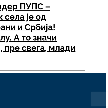
идер ПУПС –
 села је од
ани и Србија!
у. А то значи
, пре свега, млади