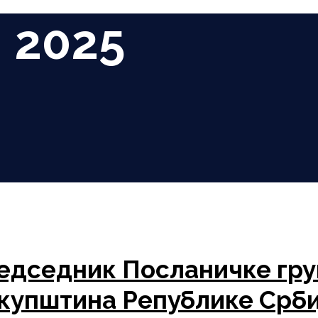
 2025
дседник Посланичке гру
купштина Републике Србиј