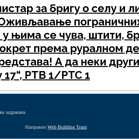
тар за бригу о селу и л
,Оживљавање пограничних
 у њима се чува, штити, бр
окрет према руралном дел
едстава! А да неки други
 17“, РТВ 1/РТС 1
ва задржана.
Направио
Web Building Team