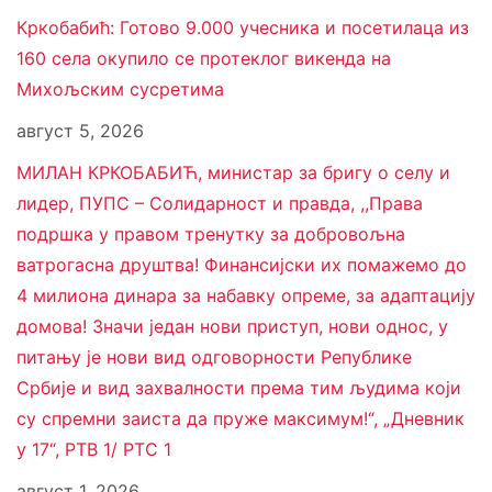
Кркобабић: Готово 9.000 учесника и посетилаца из
160 села окупило се протеклог викенда на
Михољским сусретима
август 5, 2026
МИЛАН КРКОБАБИЋ, министар за бригу о селу и
лидер, ПУПС – Солидарност и правда, ,,Права
подршка у правом тренутку за добровољна
ватрогасна друштва! Финансијски их помажемо до
4 милиона динара за набавку опреме, за адаптацију
домова! Значи један нови приступ, нови однос, у
питању је нови вид одговорности Републике
Србије и вид захвалности према тим људима који
су спремни заиста да пруже максимум!“, „Дневник
у 17“, РТВ 1/ РТС 1
август 1, 2026