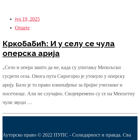
јул 19, 2025
Опште
Кркобабић: И у селу се чула
оперска арија
„Село и опера зашто да не, када су упитању Михољски
сусрети села. Овога пута Сирогојно је утонуло у оперску
арију. Било је то право изненађење за бројне учеснике и
посетиоце. Али не случајно. Својевремено су се на Менхетну
чули звуци …
Ауторско право © 2022 ПУПС - Солидарност и правда. Сва