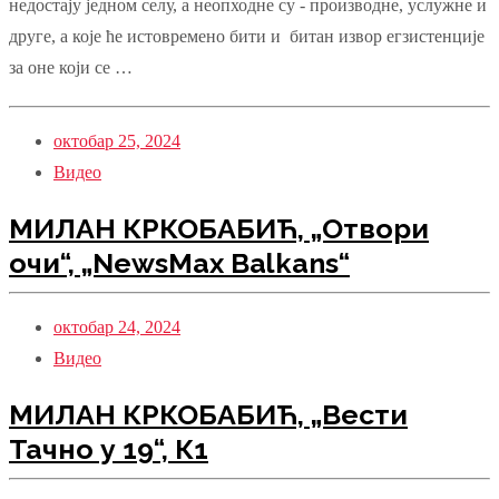
недостају једном селу, а неопходне су - производне, услужне и
друге, а које ће истовремено бити и битан извор егзистенције
за оне који се …
октобар 25, 2024
Видео
МИЛАН КРКОБАБИЋ, „Отвори
очи“, „NewsMax Balkans“
октобар 24, 2024
Видео
МИЛАН КРКОБАБИЋ, „Вести
Тачно у 19“, К1