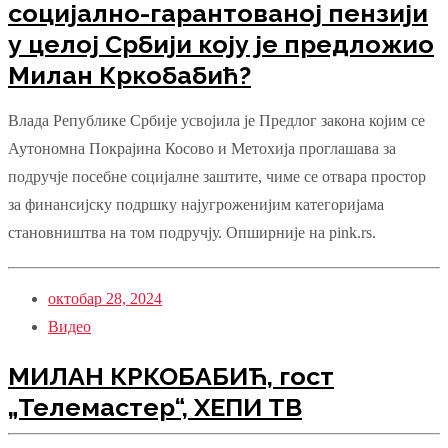
социјално-гарантованој пензији
у целој Србији коју је предложио
Милан Кркобабић?
Влада Републике Србије усвојила је Предлог закона којим се
Аутономна Покрајина Косово и Метохија проглашава за
подручје посебне социјалне заштите, чиме се отвара простор
за финансијску подршку најугроженијим категоријама
становништва на том подручју. Опширније на pink.rs.
октобар 28, 2024
Видео
МИЛАН КРКОБАБИЋ, гост
„Телемастер“, ХЕПИ ТВ