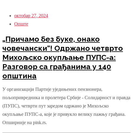
октобар 27, 2024
Опште
„Причамо без буке, онако
човечански“! Одржано четврто
Михољско окупљање ПУПС-а:
Разговор са грађанима у 140
општина
У организацији Партије уједињених пензионера,
пољопривредника и пролетера Србије - Солидарност и правда
(ПУПС), четврти пут заредом одржано је Михољско
окупљање ПУПС-а, које је привукло велику пажњу грађана.
Опширније на pink.rs.