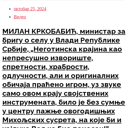
октобар 25, 2024
Видео
МИЛАН КРКОБАБИЋ, министар за
бригу о селу у Влади Републике
Србије, „Неготинска крајина као
непресушно извориште,
спретности, храбрости,
одлучности, али и оригиналних
обичаја праћено игром, уз звуке
само овом крају својствених
инструмената, било је без сумње
у центру пажње овогодишњих
Михољских сусрета, на које би и