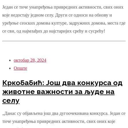
Један се тиче унапређења привредних активности, свих оних
које недостају једном селу. Други се односи на обнову и
уређење сеоских домова културе, задружних домова, места где
се сви, од најмлађих до најстаријих срећу и сусрећу!
октобар 28, 2024
Опште
Кркобабић: Још два конкурса од
животне важности за људе на
селу
„Данас су објављена још два дугоочекивана конкурса. Један се
тиче унапређења привредних активности, свих оних које