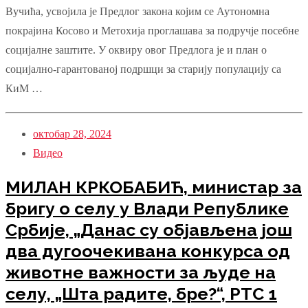
Вучића, усвојила је Предлог закона којим се Аутономна
покрајина Косово и Метохија проглашава за подручје посебне
социјалне заштите. У оквиру овог Предлога је и план о
социјално-гарантованој подршци за старију популацију са
КиМ …
октобар 28, 2024
Видео
МИЛАН КРКОБАБИЋ, министар за
бригу о селу у Влади Републике
Србије, „Данас су објављена још
два дугоочекивана конкурса од
животне важности за људе на
селу, „Шта радите, бре?“, РТС 1