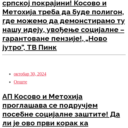
српској покрајини! Косово и
Метохија треба да буде полигон,
где можемо да демонстирамо ту
нашу идеју, увођење социјалне –
гарантоване пензије!, „Ново
јутро“, ТВ Пинк
октобар 30, 2024
Опште
АП Косово и Метохија
проглашава се подручјем
посебне социјалне заштите! Да
ли је ово први корак ка