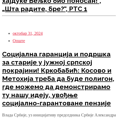
хајдуке Вељко био поносан!“,
„Шта радите, бре?“, РТС 1
октобар 31, 2024
Опште
Социјална гаранција и подршка
за старије у јужној српској
покрајини! Кркобабић: Косово и
Метохија треба да буде полигон,
где можемо да демонстрирамо
ту нашу идеју, увођње
социјално-гарантоване пензије
Влада Србије, уз иницијативу председника Србије Александра