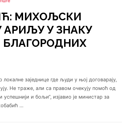
пште
ИЋ: МИХОЉСКИ
У АРИЉУ У ЗНАКУ
 БЛАГОРОДНИХ
 локалне заједнице где људи у њој договарају,
ују. Не траже, али са правом очекују помоћ од
и успешнији и бољи“, изјавио је министар за
кобабић …