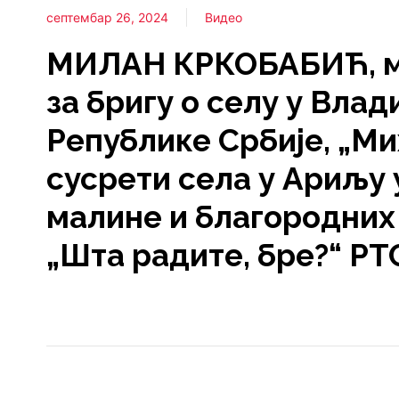
септембар 26, 2024
Видео
МИЛАН КРКОБАБИЋ, м
за бригу о селу у Влад
Републике Србије, „М
сусрети села у Ариљу 
малине и благородних
„Шта радите, бре?“ РТС