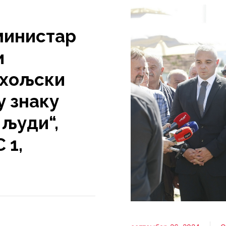
инистар
и
ихољски
у знаку
 људи“,
 1,