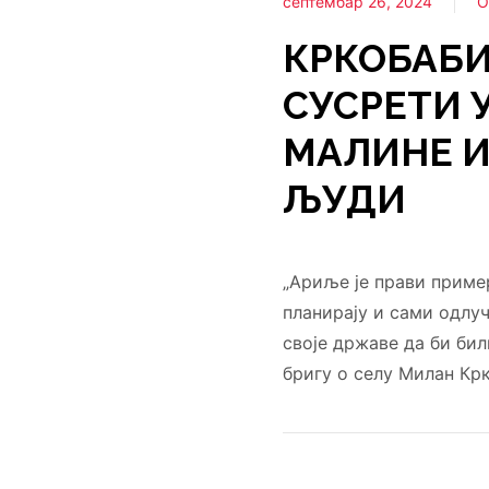
септембар 26, 2024
О
КРКОБАБ
СУСРЕТИ 
МАЛИНЕ И
ЉУДИ
„Ариље је прави пример
планирају и сами одлуч
своје државе да би бил
бригу о селу Милан Кр