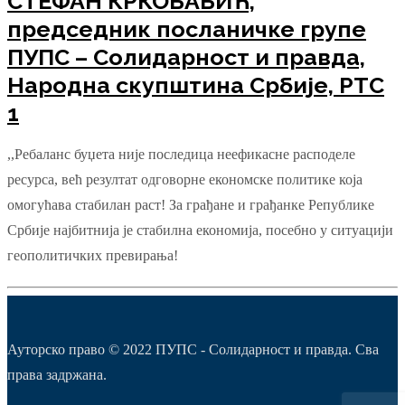
СТЕФАН КРКОБАБИЋ,
председник посланичке групе
ПУПС – Солидарност и правда,
Народна скупштина Србије, РТС
1
,,Ребаланс буџета није последица неефикасне расподеле
ресурса, већ резултат одговорне економске политике која
омогућава стабилан раст! За грађане и грађанке Републике
Србије најбитнија је стабилна економија, посебно у ситуацији
геополитичких превирања!
Ауторско право © 2022 ПУПС - Солидарност и правда. Сва
права задржана.