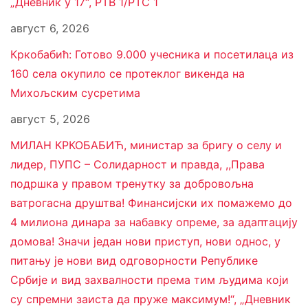
„Дневник у 17“, РТВ 1/РТС 1
август 6, 2026
Кркобабић: Готово 9.000 учесника и посетилаца из
160 села окупило се протеклог викенда на
Михољским сусретима
август 5, 2026
МИЛАН КРКОБАБИЋ, министар за бригу о селу и
лидер, ПУПС – Солидарност и правда, ,,Права
подршка у правом тренутку за добровољна
ватрогасна друштва! Финансијски их помажемо до
4 милиона динара за набавку опреме, за адаптацију
домова! Значи један нови приступ, нови однос, у
питању је нови вид одговорности Републике
Србије и вид захвалности према тим људима који
су спремни заиста да пруже максимум!“, „Дневник