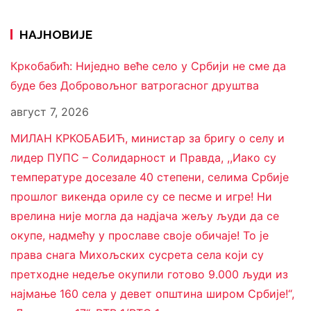
НАЈНОВИЈЕ
Кркобабић: Ниједно веће село у Србији не сме да
буде без Добровољног ватрогасног друштва
август 7, 2026
МИЛАН КРКОБАБИЋ, министар за бригу о селу и
лидер ПУПС – Солидарност и Правда, ,,Иако су
температуре досезале 40 степени, селима Србије
прошлог викенда ориле су се песме и игре! Ни
врелина није могла да надјача жељу људи да се
окупе, надмећу у прославе своје обичаје! То је
права снага Михољских сусрета села који су
претходне недеље окупили готово 9.000 људи из
најмање 160 села у девет општина широм Србије!“,