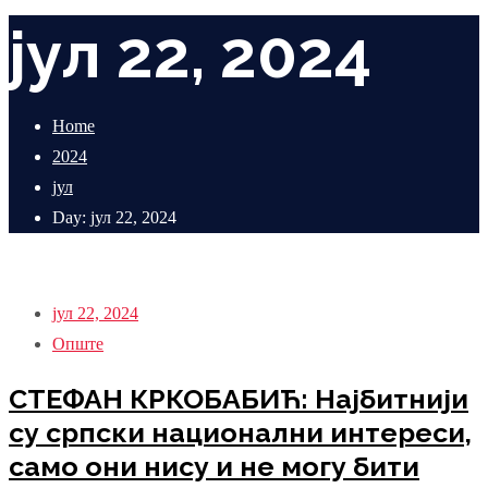
јул 22, 2024
Home
2024
јул
Day: јул 22, 2024
јул 22, 2024
Опште
СТЕФАН КРКОБАБИЋ: Најбитнији
су српски национални интереси,
само они нису и не могу бити