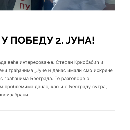
У ПОБЕДУ 2. ЈУНА!
ада веће интересовање. Стефан Кркобабић и
ни грађанима „Јуче и данас имали смо искрене
с грађанима Београда. Те разговоре о
 проблемима данас, као и о Београду сутра,
овоизабрани …