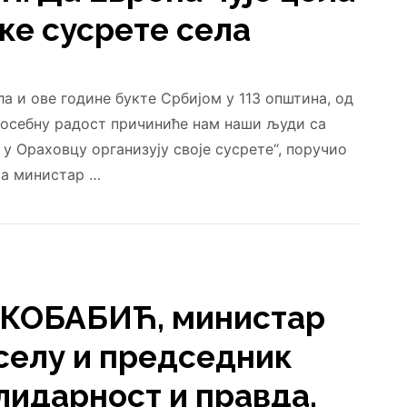
ке сусрете села
а и ове године букте Србијом у 113 општина, од
. Посебну радост причиниће нам наши људи са
 у Ораховцу организују своје сусрете“, поручио
ја министар …
КОБАБИЋ, министар
 селу и председник
лидарност и правда,