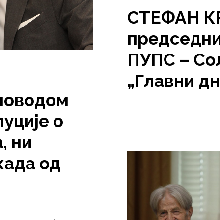
СТЕФАН К
председни
ПУПС – Со
„Главни д
поводом
уције о
, ни
када од