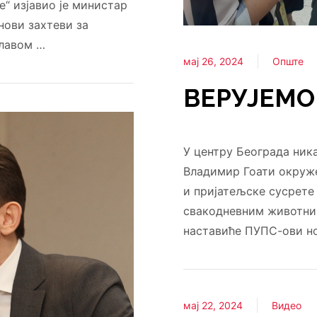
“ изјавио је министар
нови захтеви за
главом …
мај 26, 2024
Опште
ВЕРУЈЕМО 
У центру Београда ник
Владимир Гоати окруже
и пријатељске сусрете 
свакодневним животним
наставиће ПУПС-ови н
мај 22, 2024
Видео