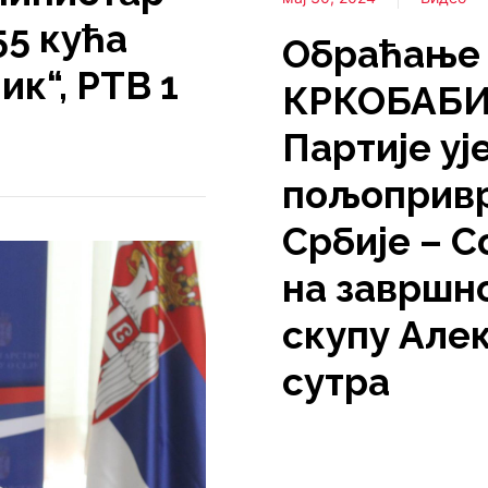
55 кућа
Обраћање
ик“, РТВ 1
КРКОБАБИ
Партије у
пољопривр
Србије – 
на завршн
скупу Але
сутра