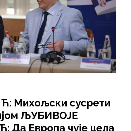
: Михољски сусрети
ијом ЉУБИВОЈЕ
 Да Европа чује цела