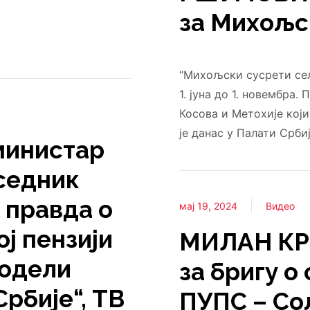
за Михољс
“Михољски сусрети сел
1. јуна до 1. новембра
Косова и Метохије који
је данас у Палати Срби
инистар
дседник
 правда о
мај 19, 2024
Видео
ој пензији
МИЛАН КР
подели
за бригу о
рбије“, ТВ
ПУПС – Со