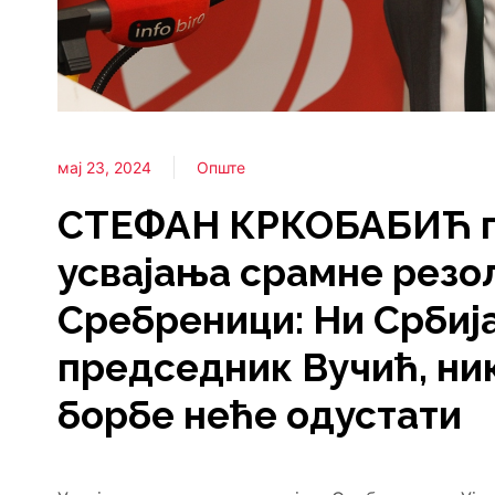
мај 23, 2024
Опште
СТЕФАН КРКОБАБИЋ 
усвајања срамне резол
Сребреници: Ни Србија
председник Вучић, ни
борбе неће одустати