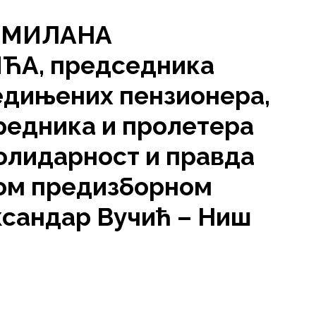
 МИЛАНА
ЋА, председника
једињених пензионера,
едника и пролетера
Солидарност и правда
ом предизборном
ксандар Вучић – Ниш