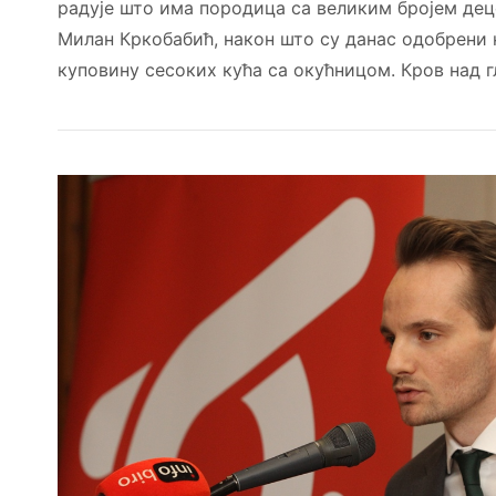
радује што има породица са великим бројем деце
Милан Кркобабић, након што су данас одобрени 
куповину сесоких кућа са окућницом. Кров над 