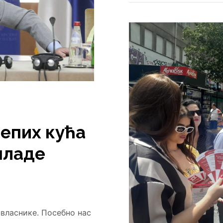
епих кућа
младе
 власнике. Посебно нас