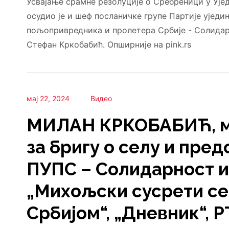
Усвајање срамне резолуције о Сребреници у Уј
осудио је и шеф посланичке групе Партије уједи
пољопривредника и пролетера Србије - Солида
Стефан Кркобабић. Опширније на pink.rs
мај 22, 2024
Видео
МИЛАН КРКОБАБИЋ, м
за бригу о селу и пре
ПУПС – Солидарност и
„Михољски сусрети се
Србијом“, „Дневник“, Р