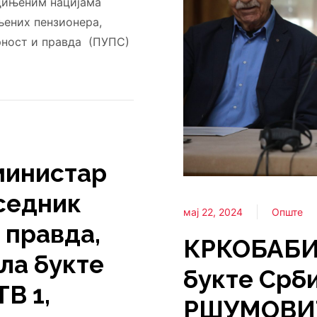
едињеним нацијама
њених пензионера,
рност и правда (ПУПС)
инистар
дседник
мај 22, 2024
Опште
 правда,
КРКОБАБИЋ
ла букте
букте Срб
ТВ 1,
РШУМОВИЋ: