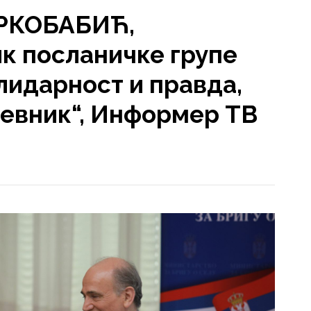
РКОБАБИЋ,
к посланичке групе
лидарност и правда,
невник“, Информер ТВ