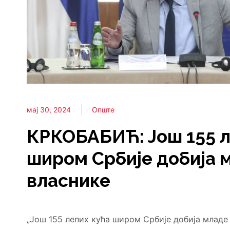
мај 30, 2024
Опште
КРКОБАБИЋ: Још 155 л
широм Србије добија 
власнике
„Још 155 лепих кућа широм Србије добија младе