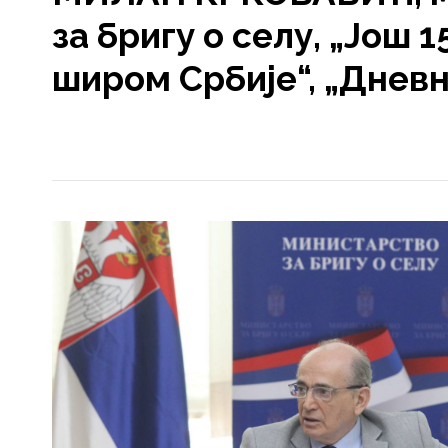
за бригу о селу, „Још 1
широм Србије“, „Дневн