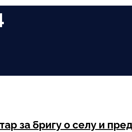
4
ар за бригу о селу и пр