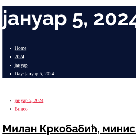
јануар 5, 202
Home
2024
јануар
Day: јануар 5, 2024
јануар 5, 2024
Видео
Милан Кркобабић, минист