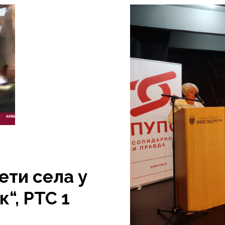
ети села у
“, РТС 1