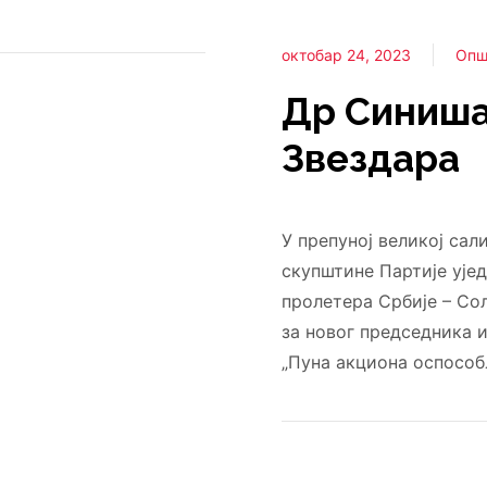
октобар 24, 2023
Опш
Др Синиша
Звездара
У препуној великој сал
скупштине Партије ује
пролетера Србије – Со
за новог председника 
„Пуна акциона оспособ