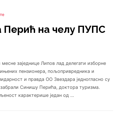
те
 Перић на челу ПУПС
и месне заједнице Липов лад делегати изборне
дињених пензионера, пољопривредника и
лидарност и правда ОО Звездара једногласно су
изабрали Синишу Перића, доктора туризма.
љеност карактерише један од …