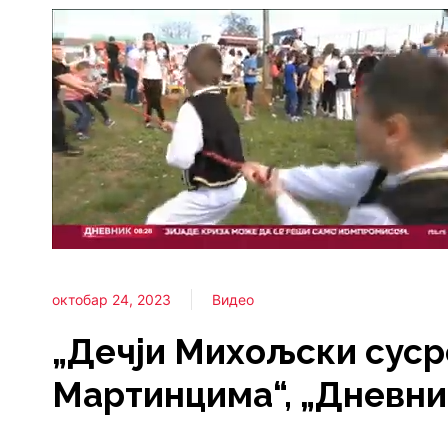
октобар 24, 2023
Видео
„Дечји Михољски суср
Мартинцима“, „Дневник