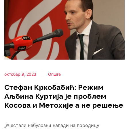
октобар 9, 2023
Опште
Стефан Кркобабић: Режим
Аљбина Куртија је проблем
Косова и Метохије а не решење
„Учестали небулозни напади на породицу