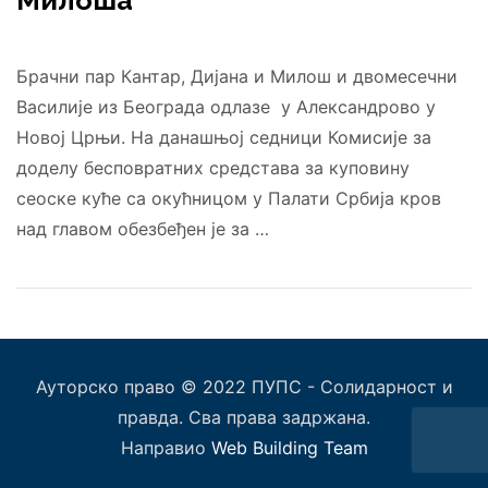
Милоша
Брачни пар Кантар, Дијана и Милош и двомесечни
Василије из Београда одлазе у Александрово у
Новој Црњи. На данашњој седници Комисије за
доделу бесповратних средстава за куповину
сеоске куће са окућницом у Палати Србија кров
над главом обезбеђен је за …
Ауторско право © 2022 ПУПС - Солидарност и
правда. Сва права задржана.
Направио
Web Building Team