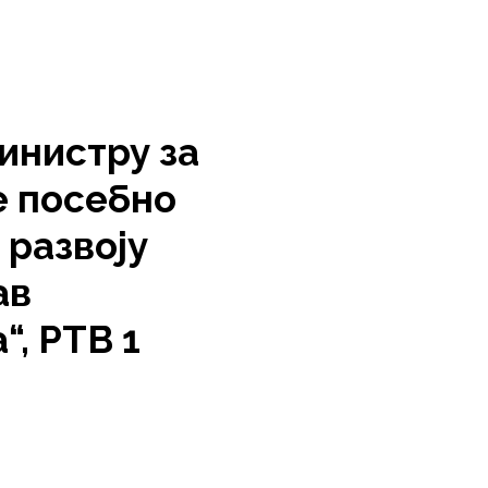
инистру за
е посебно
 развоју
ав
“, РТВ 1