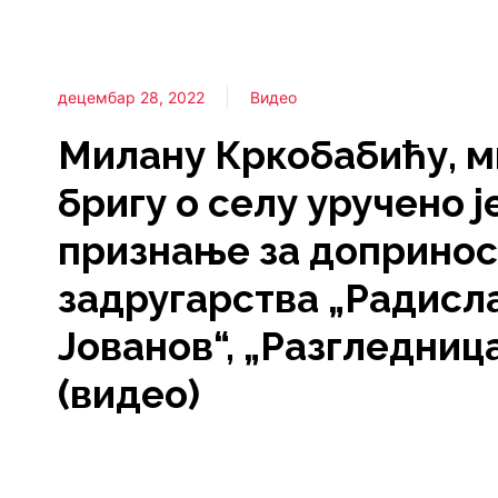
децембар 28, 2022
Видео
Милану Кркобабићу, м
бригу о селу уручено ј
признање за допринос
задругарства „Радисл
Јованов“, „Разгледница
(видео)