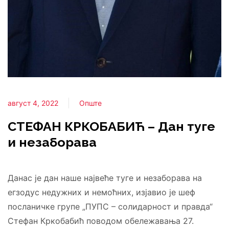
август 4, 2022
Опште
СТЕФАН КРКОБАБИЋ – Дан туге
и незаборава
Данас је дан наше највеће туге и незаборава на
егзодус недужних и немоћних, изјавио је шеф
посланичке групе „ПУПС – солидарност и правда“
Стефан Кркобабић поводом обележавања 27.