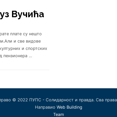
уз Вучића
рате плате су нешто
и.Али и све видове
 културних и спортских
рд пензионера …
право © 2022 ПУПС - Солидарност и правда. Сва права
Направио
Web Building
Team