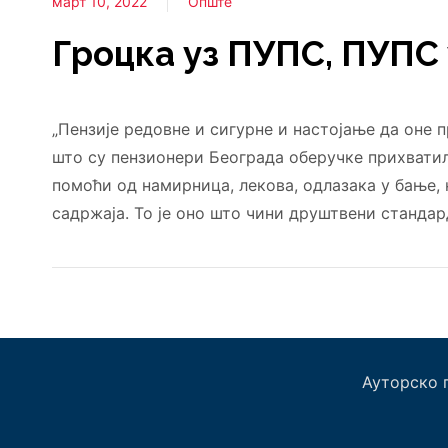
март 10, 2022
Опште
Гроцка уз ПУПС, ПУПС 
„Пензије редовне и сигурне и настојање да оне п
што су пензионери Београда оберучке прихватил
помоћи од намирница, лекова, одлазака у бање,
садржаја. То је оно што чини друштвени станда
Ауторско 