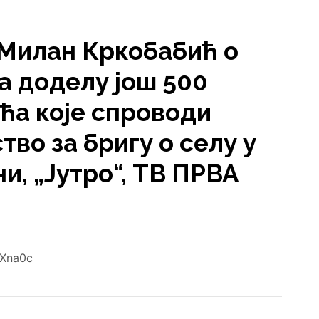
Милан Кркобабић о
а доделу још 500
ћа које спроводи
во за бригу о селу у
ни, „Јутро“, ТВ ПРВА
UXna0c