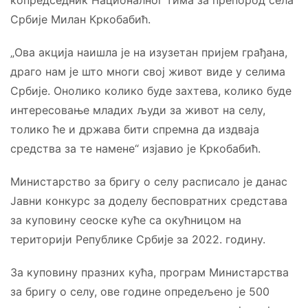
копредседник Националног тима за препород села
Србије Милан Кркобабић.
„Ова акција наишла је на изузетан пријем грађана,
драго нам је што многи свој живот виде у селима
Србије. Онолико колико буде захтева, колико буде
интересовање младих људи за живот на селу,
толико ће и држава бити спремна да издваја
средства за те намене“ изјавио је Кркобабић.
Министарство за бригу о селу расписало је данас
Јавни конкурс за доделу бесповратних средстава
за куповину сеоске куће са окућницом на
територији Републике Србије за 2022. годину.
За куповину празних кућа, програм Министарства
за бригу о селу, ове године опредељено је 500