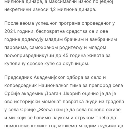
милиона динара, а максимални износ по једној
некретнини износи 1,2 милиона динара.
После веома успешног програма спроведеног у
2021. години, бесповратна средства се и ове
године додељују младим брачним и ванбрачним
паровима, самохраном родитељу и младом
пољопривреднику/ци до 45 година живота за
куповину сеоске куће са окућницом.
Председник Академијског одбора за село и
копредседник Националног тима за препород села
Србије академик Драган Шкорић оценио је да је
ово историјски моменат повратка људи из градова
у села Србије „Жеља нам је да села поново оживе
и ми који се бавимо науком и струком треба да
помогнемо колико год можемо младим људима да