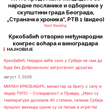
народне посланике и одборнике у
скупштини града Београда,
„Страначка хроника“, РТВ 1 (видео)
Next Reading
Кркобабић отворио међународни
конгрес воћара и виноградара
НАЈНОВИЈЕ
Кркобабић: Ниједно веће село у Србији не сме да
буде без Добровољног ватрогасног друштва
август 7, 2026
МИЛАН КРКОБАБИЋ, министар за бригу о селу и
лидер ПУПС – Солидарност и Правда, ,,Иако су
температуре досезале 40 степени, селима Србије
прошлог викенда ориле су се песме и игре! Ни