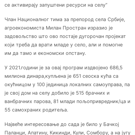
се активирају запуштени ресурси на селу“
Члан Националног тима за препород села Србије,
агроекономиста Милан Простран изразио је
задовољство што ово постаје дугорочан пројекат
који треба да врати младе у село, али и помогне
им да тамо и економски опстану.
У 2021.години је за овај програм издвојено 686,5
милиона динара,купљена је 651 сеоска кућа са
окућницом у 100 јединица локалних самоуправа, па
је свој дом на селу добило је 515 брачних и
ванбрачних парова, 81 млади пољопривредник/ца и
55 самохраних родитеља.
Највеће интересовање до сада је било у Бачкој
Паланци, Апатину, Кикинди, Кули, Сомбору, а на југу