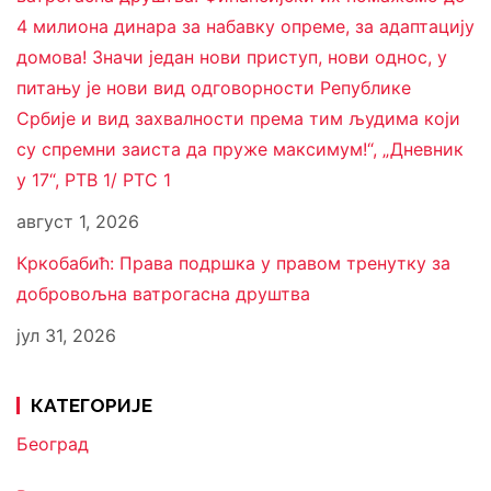
4 милиона динара за набавку опреме, за адаптацију
домова! Значи један нови приступ, нови однос, у
питању је нови вид одговорности Републике
Србије и вид захвалности према тим људима који
су спремни заиста да пруже максимум!“, „Дневник
у 17“, РТВ 1/ РТС 1
август 1, 2026
Кркобабић: Права подршка у правом тренутку за
добровољна ватрогасна друштва
јул 31, 2026
КАТЕГОРИЈЕ
Београд