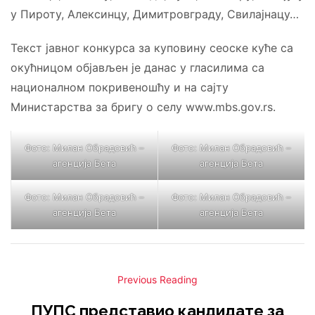
у Пироту, Алексинцу, Димитровграду, Свилајнацу…
Текст јавног конкурса за куповину сеоске куће са
окућницом објављен је данас у гласилима са
националном покривеношћу и на сајту
Министарства за бригу о селу www.mbs.gov.rs.
Фото: Милан Обрадовић –
Фото: Милан Обрадовић –
агенција Бета
агенција Бета
Фото: Милан Обрадовић –
Фото: Милан Обрадовић –
агенција Бета
агенција Бета
Previous Reading
ПУПС представио кандидате за