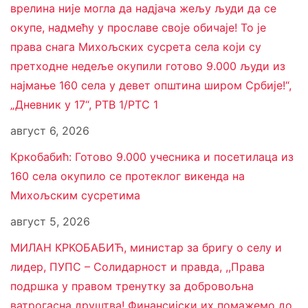
врелина није могла да надјача жељу људи да се
окупе, надмећу у прославе своје обичаје! То је
права снага Михољских сусрета села који су
претходне недеље окупили готово 9.000 људи из
најмање 160 села у девет општина широм Србије!“,
„Дневник у 17“, РТВ 1/РТС 1
август 6, 2026
Кркобабић: Готово 9.000 учесника и посетилаца из
160 села окупило се протеклог викенда на
Михољским сусретима
август 5, 2026
МИЛАН КРКОБАБИЋ, министар за бригу о селу и
лидер, ПУПС – Солидарност и правда, ,,Права
подршка у правом тренутку за добровољна
ватрогасна друштва! Финансијски их помажемо до