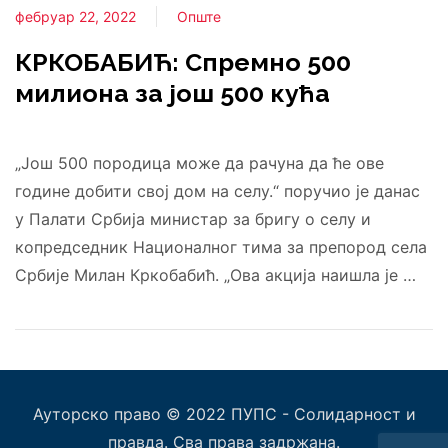
фебруар 22, 2022
Опште
КРКОБАБИЋ: Спремно 500
милиона за још 500 кућа
„Још 500 породица може да рачуна да ће ове
године добити свој дом на селу.“ поручио је данас
у Палати Србија министар за бригу о селу и
копредседник Националног тима за препород села
Србије Милан Кркобабић. „Ова акција наишла је …
Ауторско право © 2022 ПУПС - Солидарност и
правда. Сва права задржана.