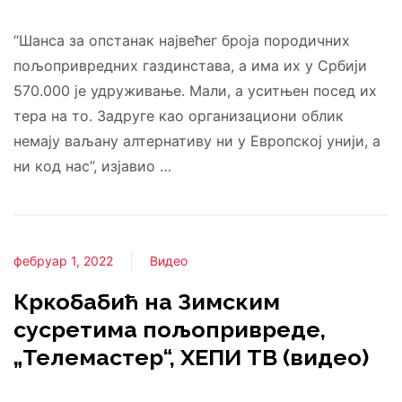
“Шанса за опстанак највећег броја породичних
пољопривредних газдинстава, а има их у Србији
570.000 је удруживање. Мали, а уситњен посед их
тера на то. Задруге као организациони облик
немају ваљану алтернативу ни у Европској унији, а
ни код нас”, изјавио …
фебруар 1, 2022
Видео
Кркобабић на Зимским
сусретима пољопривреде,
„Телемастер“, ХЕПИ ТВ (видео)