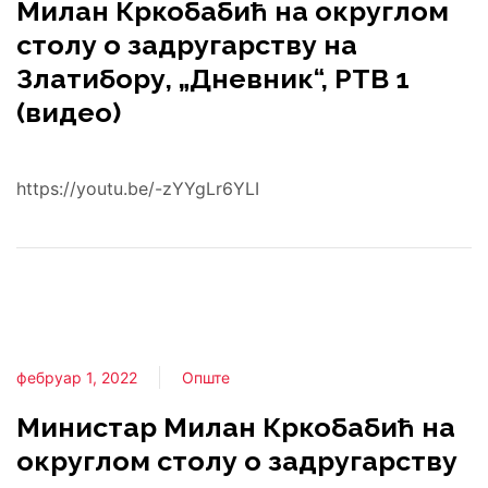
Милан Кркобабић на округлом
столу о задругарству на
Златибору, „Дневник“, РТВ 1
(видео)
https://youtu.be/-zYYgLr6YLI
фебруар 1, 2022
Опште
Министар Милан Кркобабић на
округлом столу о задругарству