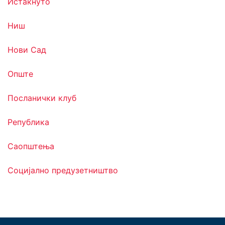
Истакнуто
Ниш
Нови Сад
Опште
Посланички клуб
Република
Саопштења
Социјално предузетништво