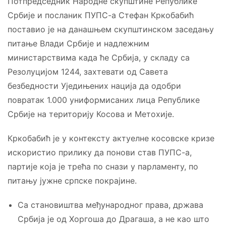
Потпредседник Народне скупштине Републике
Србије и посланик ПУПС-а Стефан Кркобабић
поставио је на данашњем скупштинском заседању
питање Влади Србије и надлежним
министарствима када ће Србија, у складу са
Резолуцијом 1244, захтевати од Савета
безбедности Уједињених нација да одобри
повратак 1.000 униформисаних лица Републике
Србије на територију Косова и Метохије.
Кркобабић је у контексту актуелне косовске кризе
искористио прилику да понови став ПУПС-а,
партије која је трећа по снази у парламенту, по
питању јужне српске покрајине.
Са становиштва међународног права, држава
Србија је од Хоргоша до Драгаша, а не као што