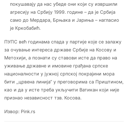
покушавају да нас убеде они који су извршили
агресију на Србију 1999. године – да је Србија
само до Мердара, Брњака и Јариња – нагласио
је Кркобабић.
ПУПС већ годинама спада у партије које се залажу
за очување интереса државе Србије на Косову и
Метохији, а познати су ставови исте да право на
уживање државне и имовине грађана српске
националности у јужној српској покрајини мора
бити ,,црвена линија“ у преговорима са Приштином,
као и да у исте треба укључити Ватикан који није
признао независност тзв. Косова.
Извор: Pink.rs