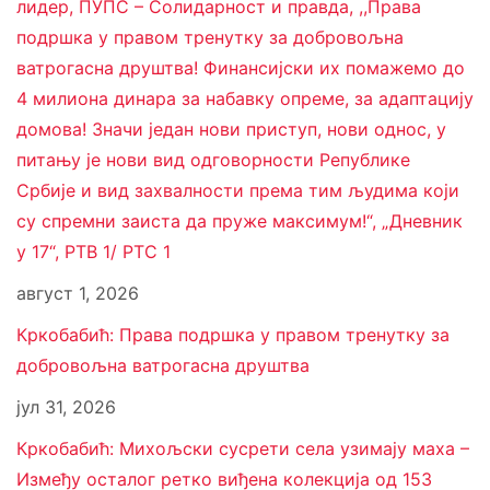
лидер, ПУПС – Солидарност и правда, ,,Права
подршка у правом тренутку за добровољна
ватрогасна друштва! Финансијски их помажемо до
4 милиона динара за набавку опреме, за адаптацију
домова! Значи један нови приступ, нови однос, у
питању је нови вид одговорности Републике
Србије и вид захвалности према тим људима који
су спремни заиста да пруже максимум!“, „Дневник
у 17“, РТВ 1/ РТС 1
август 1, 2026
Кркобабић: Права подршка у правом тренутку за
добровољна ватрогасна друштва
јул 31, 2026
Кркобабић: Михољски сусрети села узимају маха –
Између осталог ретко виђена колекција од 153