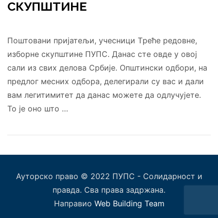
СКУПШТИНЕ
Поштовани пријатељи, учесници Tреће редовне,
изборне скупштине ПУПС. Данас сте овде у овој
сали из свих делова Србије. Oпштински одбори, на
предлог месних одбора, делегирали су вас и дали
вам легитимитет да данас можете да одлучуjeтe.
То је оно што …
Ауторско право © 2022 ПУПС - Солидарност и
правда. Сва права задржана.
Направио
Web Building Team