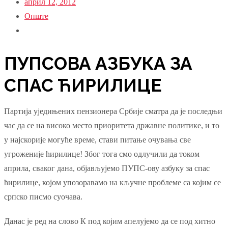
април 12, 2012
Опште
ПУПСОВА АЗБУКА ЗА
СПАС ЋИРИЛИЦЕ
Партија уједињених пензионера Србије сматра да је последњи
час да се на високо место приоритета државне политике, и то
у најскорије могуће време, стави питање очувања све
угроженије ћирилице! Због тога смо одлучили да током
априла, сваког дана, објављујемо ПУПС-ову азбуку за спас
ћирилице, којом упозоравамо на кључне проблеме са којим се
српско писмо суочава.
Данас је ред на слово К под којим апелујемо да се под хитно