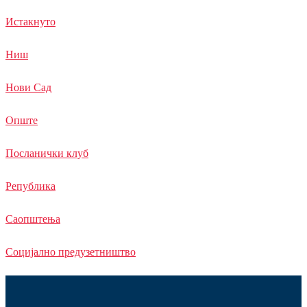
Истакнуто
Ниш
Нови Сад
Опште
Посланички клуб
Република
Саопштења
Социјално предузетништво