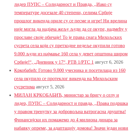
лидер ПУПС – Солидарност и Правда, ,,Иако су
температуре досезале 40 степени, селима Србије
прошлог викенда ориле су се песме и игре! Ни врелина
није могла да надјача жељу људи да се окупе, надмећу у
прославе своје обичаје! То је права снага Михољских
сусрета села који су претходне недеље окупили готово
9.000 људи из најмање 160 села у девет општина широм
Србије!“, „Дневник у 17“, РТВ 1/РТС 1
август 6, 2026
Кркобабић: Готово 9.000 учесника и посетилаца из 160
села окупило се протеклог викенда на Михољским
сусретима
август 5, 2026
МИЛАН КРКОБАБИЋ, министар за бригу о селу и
лидер, ПУПС – Солидарност и правда, ,,Права подршка
у правом тренутку за добровољна ватрогасна друштва!
Финансијски их помажемо до 4 милиона динара за
набавку опреме, за адаптацију домова! Значи један нови