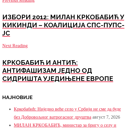
Previous Reading
ИЗБОРИ 2012: МИЛАН КРКОБАБИЋ У
КИКИНДИ – КОАЛИЦИЈА СПС-ПУПС-
ЈС
Next Reading
КРКОБАБИЋ И АНТИЋ:
АНТИФАШИЗАМ ЈЕДНО ОД
СИДРИШТА УЈЕДИЊЕНЕ ЕВРОПЕ
НАЈНОВИЈЕ
Кркобабић: Ниједно веће село у Србији не сме да буде
без Добровољног ватрогасног друштва
август 7, 2026
МИЛАН КРКОБАБИЋ, министар за бригу о селу и