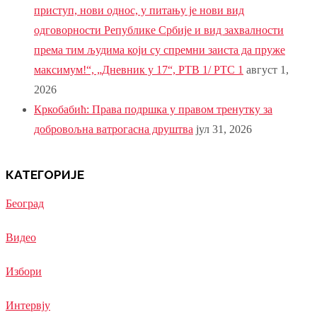
приступ, нови однос, у питању је нови вид
одговорности Републике Србије и вид захвалности
према тим људима који су спремни заиста да пруже
максимум!“, „Дневник у 17“, РТВ 1/ РТС 1
август 1,
2026
Кркобабић: Права подршка у правом тренутку за
добровољна ватрогасна друштва
јул 31, 2026
КАТЕГОРИЈЕ
Београд
Видео
Избори
Интервју