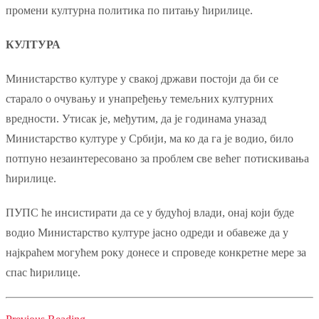
промени културна политика по питању ћирилице.
КУЛТУРА
Министарство културе у свакој држави постоји да би се
старало о очувању и унапређењу темељних културних
вредности. Утисак је, међутим, да је годинама уназад
Министарство културе у Србији, ма ко да га је водио, било
потпуно незаинтересовано за проблем све већег потискивања
ћирилице.
ПУПС ће инсистирати да се у будућој влади, онај који буде
водио Министарство културе јасно одреди и обавеже да у
најкраћем могућем року донесе и спроведе конкретне мере за
спас ћирилице.