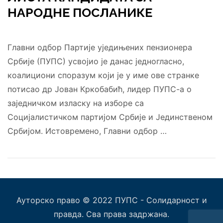
НАРОДНЕ ПОСЛАНИКЕ
Главни одбор Партије уједињених пензионера
Србије (ПУПС) усвојио је данас једногласно,
коалициони споразум који је у име ове странке
потисао др Јован Кркобабић, лидер ПУПС-а о
заједничком изласку на изборе са
Социјалистичком партијом Србије и Јединственом
Србијом. Истовремено, Главни одбор …
Ауторско право © 2022 ПУПС - Солидарност и
правда. Сва права задржана.