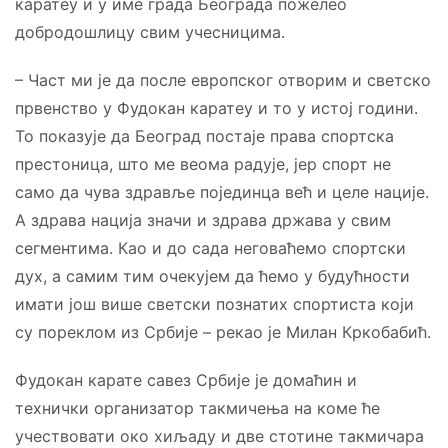
каратеу и у име града Београда пожелео
добродошлицу свим учесницима.
– Част ми је да после европског отворим и светско
првенство у Фудокан каратеу и то у истој години.
То показује да Београд постаје права спортска
престоница, што ме веома радује, јер спорт не
само да чува здравље појединца већ и целе нације.
А здрава нација значи и здрава држава у свим
сегментима. Као и до сада неговаћемо спортски
дух, а самим тим очекујем да ћемо у будућности
имати још више светски познатих спортиста који
су пореклом из Србије – рекао је Милан Кркобабић.
Фудокан карате савез Србије је домаћин и
технички организатор такмичења на коме ће
учествовати око хиљаду и две стотине такмичара