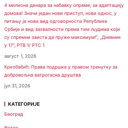
4 милиона динара за набавку опреме, за адаптацију
домова! Значи један нови приступ, нови однос, у
питању је нови вид одговорности Републике
Србије и вид захвалности према тим људима који
су спремни заиста да пруже максимум!“, „Дневник
у 17“, РТВ 1/ РТС 1
август 1, 2026
Кркобабић: Права подршка у правом тренутку за
добровољна ватрогасна друштва
јул 31, 2026
КАТЕГОРИЈЕ
Београд
Видео