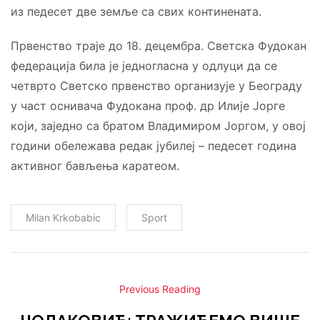
из педесет две земље са свих континената.
Првенство траје до 18. децембра. Светска Фудокан
федерација била је једногласна у одлуци да се
четврто Светско првенство организује у Београду
у част оснивача Фудокана проф. др Илије Јорге
који, заједно са братом Владимиром Јоргом, у овој
години обележава редак јубилеј – педесет година
активног бављења каратеом.
Milan Krkobabic
Sport
Previous Reading