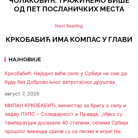
ЧОЛАКОВИЋ: ТРАЖИЋЕМО ВИШЕ
ОД ПЕТ ПОСЛАНИЧКИХ МЕСТА
Next Reading
КРКОБАБИЋ ИМА КОМПАС У ГЛАВИ
НАЈНОВИЈЕ
Кркобабић: Ниједно веће село у Србији не сме да
буде без Добровољног ватрогасног друштва
август 7, 2026
МИЛАН КРКОБАБИЋ, министар за бригу о селу и
лидер ПУПС – Солидарност и Правда, ,,Иако су
температуре досезале 40 степени, селима Србије
прошлог викенда ориле су се песме и игре! Ни