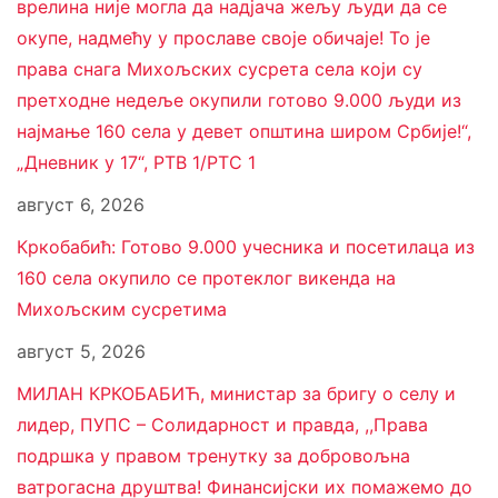
врелина није могла да надјача жељу људи да се
окупе, надмећу у прославе своје обичаје! То је
права снага Михољских сусрета села који су
претходне недеље окупили готово 9.000 људи из
најмање 160 села у девет општина широм Србије!“,
„Дневник у 17“, РТВ 1/РТС 1
август 6, 2026
Кркобабић: Готово 9.000 учесника и посетилаца из
160 села окупило се протеклог викенда на
Михољским сусретима
август 5, 2026
МИЛАН КРКОБАБИЋ, министар за бригу о селу и
лидер, ПУПС – Солидарност и правда, ,,Права
подршка у правом тренутку за добровољна
ватрогасна друштва! Финансијски их помажемо до