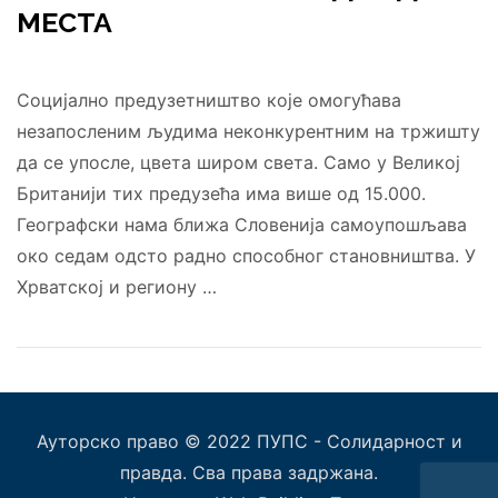
МЕСТА
Социјално предузетништво које омогућава
незапосленим људима неконкурентним на тржишту
да се упосле, цвета широм света. Само у Великој
Британији тих предузећа има више од 15.000.
Географски нама ближа Словенија самоупошљава
око седам одсто радно способног становништва. У
Хрватској и региону …
Ауторско право © 2022 ПУПС - Солидарност и
правда. Сва права задржана.