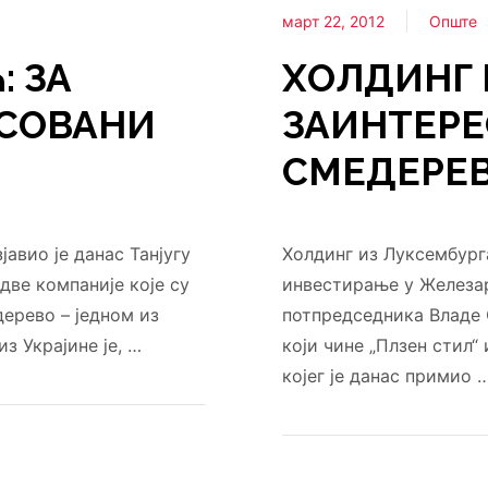
март 22, 2012
Опште
: ЗА
ХОЛДИНГ 
ЕСОВАНИ
ЗАИНТЕРЕ
СМЕДЕРЕ
авио је данас Танјугу
Холдинг из Луксембурга
две компаније које су
инвестирање у Железар
ерево – једном из
потпредседника Владе 
з Украјине је, …
који чине „Плзен стил“
којег је данас примио 