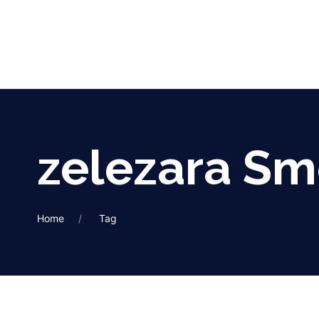
zelezara S
Home
Tag