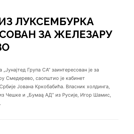
ИЗ ЛУКСЕМБУРКА
СОВАН ЗА ЖЕЛЕЗАРУ
ВО
 „Јунајтед Група СА“ заинтересован је за
у Смедерево, саопштио је кабинет
Србије Јована Кркобабића. Власник холдинга,
 из Чешке и „Бумаą АД“ из Русије, Игор Шамис,
…