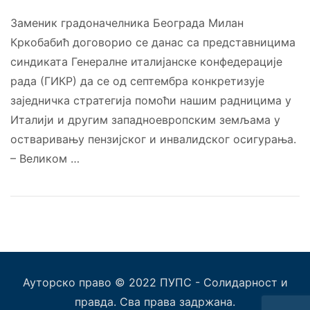
Заменик градоначелника Београда Милан
Кркобабић договорио се данас са представницима
синдиката Генералне италијанске конфедерације
рада (ГИКР) да се од септембра конкретизује
заједничка стратегија помоћи нашим радницима у
Италији и другим западноевропским земљама у
остваривању пензијског и инвалидског осигурања.
– Великом …
Ауторско право © 2022 ПУПС - Солидарност и
правда. Сва права задржана.