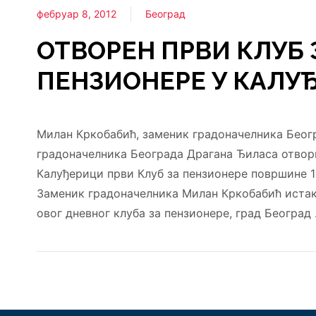
фебруар 8, 2012
Београд
ОТВОРЕН ПРВИ КЛУБ 
ПЕНЗИОНЕРЕ У КАЛУ
Милан Кркобабић, заменик градоначелника Беог
градоначелника Београда Драгана Ђиласа отвори
Калуђерици први Клуб за пензионере површине 1
Заменик градоначелника Милан Кркобабић истака
овог дневног клуба за пензионере, град Београд