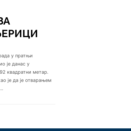
ЗА
ЂЕРИЦИ
рада у пратњи
о је данас у
92 квадратни метар.
о је да је отварањем
 …