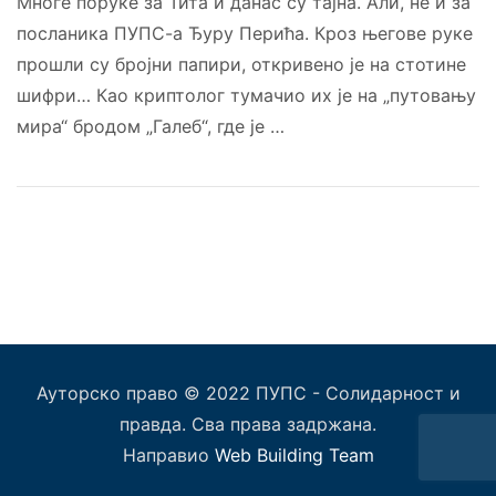
Многе поруке за Тита и данас су тајна. Али, не и за
посланика ПУПС-а Ђуру Перића. Кроз његове руке
прошли су бројни папири, откривено је на стотине
шифри… Као криптолог тумачио их је на „путовању
мира“ бродом „Галеб“, где је …
Ауторско право © 2022 ПУПС - Солидарност и
правда. Сва права задржана.
Направио
Web Building Team