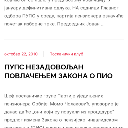
јануару дефинитивна одлука. НА седници Главног
одбора ПУПС у среду, партија пензионера означиће
почетак изборне трке. Председник Јован …
октобар 22, 2010
Посланички клуб
ПУПС НЕЗАДОВОЉАН
ПОВЛАЧЕЊЕМ ЗАКОНА О ПИО
Шеф посланичке групе Партије уједињених
пензионера Србије, Момо Чолаковић, упозорио је
данас да ће „они који су повукли из процедуре“
предлог измена Закона о пензијско-инвалидском
осигурању (ПИО) сносити евентуалне последице те