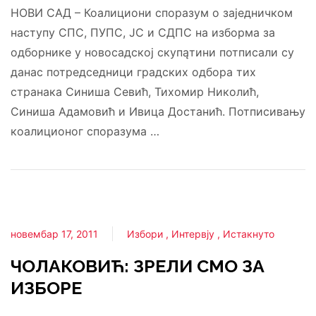
НОВИ САД – Коалициони споразум о заједничком
наступу СПС, ПУПС, ЈС и СДПС на изборма за
одборнике у новосадској скупąтини потписали су
данас потредседници градских одбора тих
странака Синиша Севић, Тихомир Николић,
Синиша Адамовић и Ивица Достанић. Потписивању
коалиционог споразума …
новембар 17, 2011
Избори
Интервју
Истакнуто
ЧОЛАКОВИЋ: ЗРЕЛИ СМО ЗА
ИЗБОРЕ