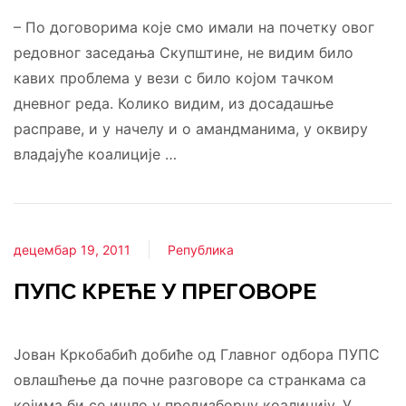
– По договорима које смо имали на почетку овог
редовног заседања Скупштине, не видим било
кавих проблема у вези с било којом тачком
дневног реда. Колико видим, из досадашње
расправе, и у начелу и о амандманима, у оквиру
владајуће коалиције …
децембар 19, 2011
Република
ПУПС КРЕЋЕ У ПРЕГОВОРЕ
Јован Кркобабић добиће од Главног одбора ПУПС
овлашћење да почне разговоре са странкама са
којима би се ишло у предизборну коалицију. У