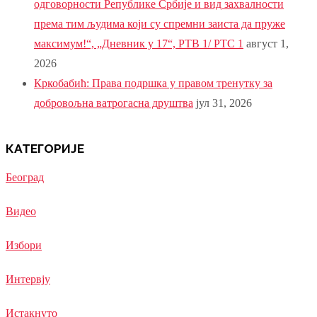
одговорности Републике Србије и вид захвалности
према тим људима који су спремни заиста да пруже
максимум!“, „Дневник у 17“, РТВ 1/ РТС 1
август 1,
2026
Кркобабић: Права подршка у правом тренутку за
добровољна ватрогасна друштва
јул 31, 2026
КАТЕГОРИЈЕ
Београд
Видео
Избори
Интервју
Истакнуто