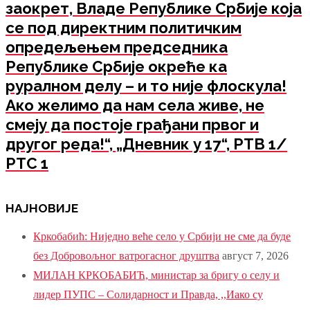
заокрет, Владе Републике Србије која
се под директним политичким
опредељењем председника
Републике Србије окреће ка
руралном делу – и то није флоскула!
Ако желимо да нам села живе, не
смеју да постоје грађани првог и
другог реда!“, „Дневник у 17“, РТВ 1/
РТС 1
НАЈНОВИЈЕ
Кркобабић: Ниједно веће село у Србији не сме да буде
без Добровољног ватрогасног друштва
август 7, 2026
МИЛАН КРКОБАБИЋ, министар за бригу о селу и
лидер ПУПС – Солидарност и Правда, ,,Иако су