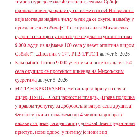
температуре досезале 40 степени, селима Србије
прошлог викенда ориле су се песме и игре! Ни врелина
није могла да надјача жељу људи да се окупе, надмећу у
прославе своје обичаје! То је права снага Михољских
сусрета села који су претходне недеље окупили готово
9.000 људи из најмање 160 села у девет општина широм
Србије!“, „Дневник у 17“, РТВ 1/РТС 1
август 6, 2026
Кркобабић: Готово 9.000 учесника и посетилаца из 160
села окупило се протеклог викенда на Михољским
сусретима
август 5, 2026
МИЛАН КРКОБАБИЋ, министар за бригу о селу и
лидер, ПУПС – Солидарност и правда, ,,Права подршка
у правом тренутку за добровољна ватрогасна друштва!
Финансијски их помажемо до 4 милиона динара за
набавку опреме, за адаптацију домова! Значи један нови
приступ, нови однос, у питању је нови вид