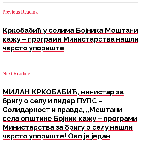
Previous Reading
Кркобабић у селима Бојника Мештани
кажу – програми Министарства нашли
чврсто упориште
Next Reading
МИЛАН КРКОБАБИЋ, министар за
бригу о селу и лидер ПУПС –
Солидарност и правда, ,,Мештани
села општине Бојник кажу – програми
Министарства за бригу о селу нашли
чврсто упориште! Ово је један