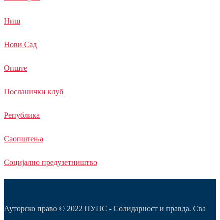
Ниш
Нови Сад
Опште
Посланички клуб
Република
Саопштења
Социјално предузетништво
Ауторско право © 2022 ПУПС - Солидарност и правда. Сва