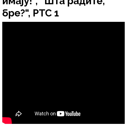
имају!“, “Шта радите,
бре?“, РТС 1