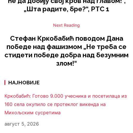
ће да добију свој кров над главом!“,
„Шта радите, бре?“, РТС 1
Next Reading
Стефан Кркобабић поводом Дана
победе над фашизмом „Не треба се
стидети победе добра над безумним
злом!“
НАЈНОВИЈЕ
Кркобабић: Готово 9.000 учесника и посетилаца из
160 села окупило се протеклог викенда на
Михољским сусретима
август 5, 2026