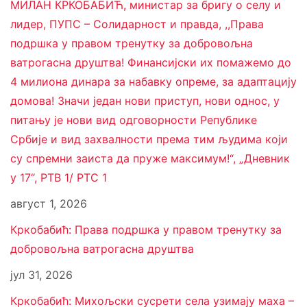
МИЛАН КРКОБАБИЋ, министар за бригу о селу и
лидер, ПУПС – Солидарност и правда, ,,Права
подршка у правом тренутку за добровољна
ватрогасна друштва! Финансијски их помажемо до
4 милиона динара за набавку опреме, за адаптацију
домова! Значи један нови приступ, нови однос, у
питању је нови вид одговорности Републике
Србије и вид захвалности према тим људима који
су спремни заиста да пруже максимум!“, „Дневник
у 17“, РТВ 1/ РТС 1
август 1, 2026
Кркобабић: Права подршка у правом тренутку за
добровољна ватрогасна друштва
јул 31, 2026
Кркобабић: Михољски сусрети села узимају маха –