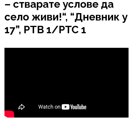
– стварате услове да
село живи!“, “Дневник у
17”, РТВ 1/РТС 1