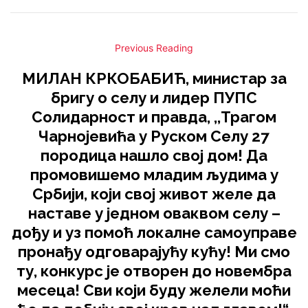
Previous Reading
МИЛАН КРКОБАБИЋ, министар за
бригу о селу и лидер ПУПС
Солидарност и правда, ,,Трагом
Чарнојевића у Руском Селу 27
породица нашло свој дом! Да
промовишемо младим људима у
Србији, који свој живот желе да
наставе у једном оваквом селу –
дођу и уз помоћ локалне самоуправе
пронађу одговарајућу кућу! Ми смо
ту, конкурс је отворен до новембра
месеца! Сви који буду желели моћи