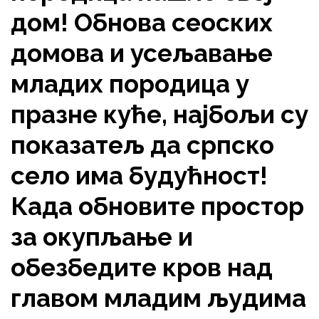
дом! Обнова сеоских
домова и усељавање
младих породица у
празне куће, најбољи су
показатељ да српско
село има будућност!
Када обновите простор
за окупљање и
обезбедите кров над
главом младим људима