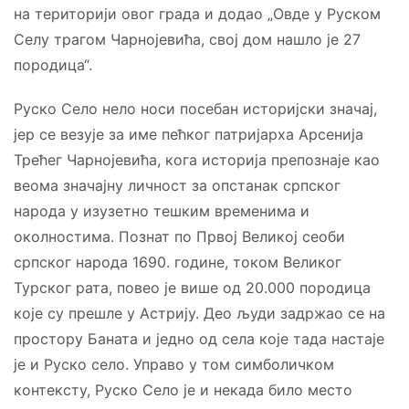
на територији овог града и додао „Овде у Руском
Селу трагом Чарнојевића, свој дом нашло је 27
породица“.
Руско Село нело носи посебан историјски значај,
јер се везује за име пећког патријарха Арсенија
Трећег Чарнојевића, кога историја препознаје као
веома значајну личност за опстанак српског
народа у изузетно тешким временима и
околностима. Познат по Првој Великој сеоби
српског народа 1690. године, током Великог
Турског рата, повео је више од 20.000 породица
које су прешле у Астрију. Део људи задржао се на
простору Баната и једно од села које тада настаје
је и Руско село. Управо у том симболичком
контексту, Руско Село је и некада било место