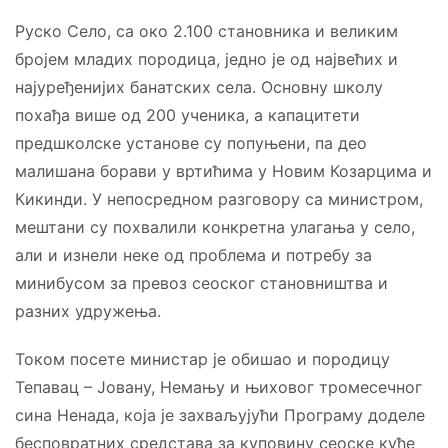
Руско Село, са око 2.100 становника и великим
бројем младих породица, једно је од највећих и
најуређенијих банатских села. Основну школу
похађа више од 200 ученика, а капацитети
предшколскe установe су попуњени, па део
малишана борави у вртићима у Новим Козарцима и
Кикинди. У непосредном разговору са министром,
мештани су похвалили конкретна улагања у село,
али и изнели неке од проблема и потребу за
минибусом за превоз сеоског становништва и
разних удружења.
Током посете министар је обишао и породицу
Тепавац – Јовану, Немању и њиховог тромесечног
сина Ненада, која је захваљујући Програму доделе
бесповратних средстава за куповину сеоске куће