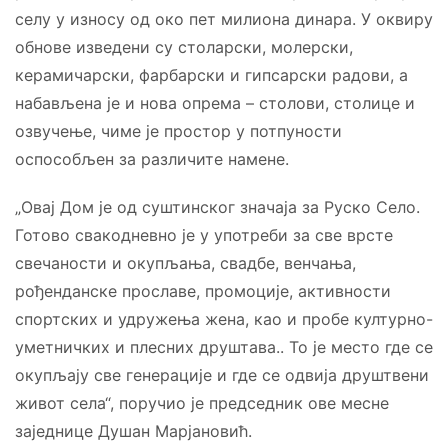
селу у износу од око пет милиона динара. У оквиру
обнове изведени су столарски, молерски,
керамичарски, фарбарски и гипсарски радови, а
набављена је и нова опрема – столови, столице и
озвучење, чиме је простор у потпуности
оспособљен за различите намене.
„Овај Дом је од суштинског значаја за Руско Село.
Готово свакодневно је у употреби за све врсте
свечаности и окупљања, свадбе, венчања,
рођенданске прославе, промоције, активности
спортских и удружења жена, као и пробе културно-
уметничких и плесних друштава.. То је место где се
окупљају све генерације и где се одвија друштвени
живот села“, поручио је председник ове месне
заједнице Душан Марјановић.