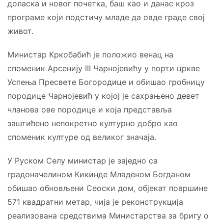
доласка и новог почетка, баш као и данас кроз
програме који подстичу младе да овде граде свој
живот.
Министар Кркобабић је положио венац на
споменик Арсенију III Чарнојевићу у порти цркве
Успења Пресвете Богородице и обишао гробницу
породице Чарнојевић у којој је сахрањено девет
чланова ове породице и која представља
заштићено непокретно културно добро као
споменик културе од великог значаја.
У Руском Селу министар је заједно са
градоначелином Кикинде Младеном Богданом
обишао обновљени Сеоски дом, објекат површине
571 квадратни метар, чија је реконструкција
реализована средствима Министарства за бригу о