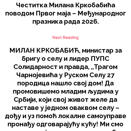
Честитка Милана Кркобабића
поводом Првог маја – Међународног
празника рада 2026.
Next Reading
МИЛАН КРКОБАБИЋ, министар за
бригу о селу и лидер ПУПС
Солидарност и правда, ,,Трагом
Чарнојевића у Руском Селу 27
породица нашло свој дом! Да
промовишемо младим људима у
Србији, који свој живот желе да
наставе у једном оваквом селу –
дођу и уз помоћ локалне самоуправе
пронађу одговарајућу кућу! Ми смо