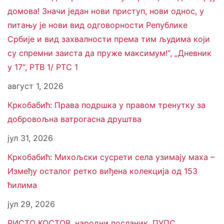
домова! Значи један нови приступ, нови однос, у
питању је нови вид одговорности Републике
Србије и вид захвалности према тим људима који
су спремни заиста да пруже максимум!“, „Дневник
у 17“, РТВ 1/ РТС 1
август 1, 2026
Кркобабић: Права подршка у правом тренутку за
добровољна ватрогасна друштва
јул 31, 2026
Кркобабић: Михољски сусрети села узимају маха –
Између осталог ретко виђена колекција од 153
ћилима
јул 29, 2026
РИСТО КОСТОВ, народни посланик, ПУПС,