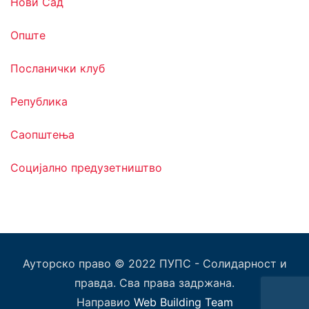
Нови Сад
Опште
Посланички клуб
Република
Саопштења
Социјално предузетништво
Ауторско право © 2022 ПУПС - Солидарност и
правда. Сва права задржана.
Направио
Web Building Team