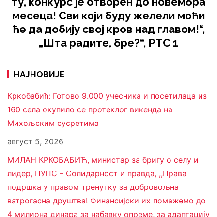
ту, конкурс је отворен до новембра
месеца! Сви који буду желели моћи
ће да добију свој кров над главом!“,
„Шта радите, бре?“, РТС 1
НАЈНОВИЈЕ
Кркобабић: Готово 9.000 учесника и посетилаца из
160 села окупило се протеклог викенда на
Михољским сусретима
август 5, 2026
МИЛАН КРКОБАБИЋ, министар за бригу о селу и
лидер, ПУПС – Солидарност и правда, ,,Права
подршка у правом тренутку за добровољна
ватрогасна друштва! Финансијски их помажемо до
4 милиона динара за набавку опреме, за адаптацију