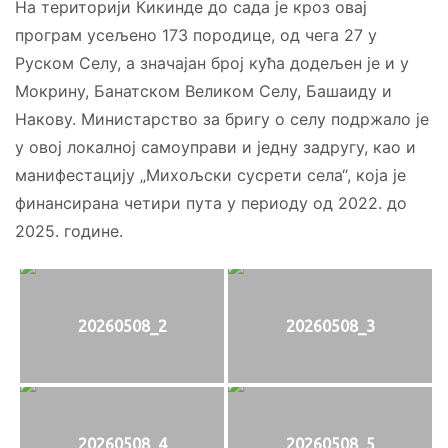
На територији Кикинде до сада је кроз овај
програм усељено 173 породице, од чега 27 у
Руском Селу, а значајан број кућа додељен је и у
Мокрину, Банатском Великом Селу, Башаиду и
Накову. Министарство за бригу о селу подржало је
у овој локалној самоуправи и једну задругу, као и
манифестацију „Михољски сусрети села“, која је
финансирана четири пута у периоду од 2022. до
2025. године.
20260508_2
20260508_3
20260508_4
20260508_5