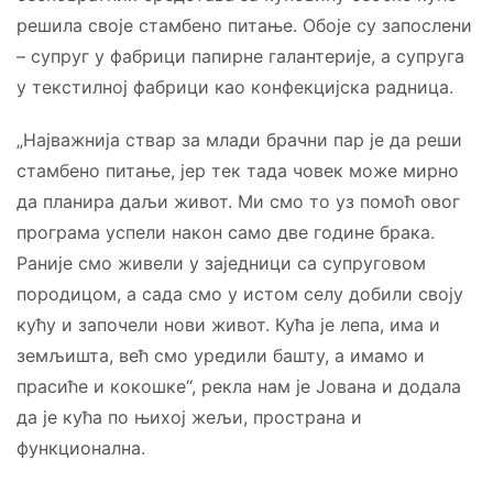
решила своје стамбено питање. Обоје су запослени
– супруг у фабрици папирне галантерије, а супруга
у текстилној фабрици као конфекцијска радница.
„Најважнија ствар за млади брачни пар је да реши
стамбено питање, јер тек тада човек може мирно
да планира даљи живот. Ми смо то уз помоћ овог
програма успели након само две године брака.
Раније смо живели у заједници са супруговом
породицом, а сада смо у истом селу добили своју
кућу и започели нови живот. Кућа је лепа, има и
земљишта, већ смо уредили башту, а имамо и
прасиће и кокошке“, рекла нам је Јована и додала
да је кућа по њихој жељи, пространа и
функционална.