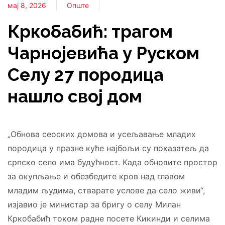
мај 8, 2026
Опште
Кркобабић: трагом
Чарнојевића у Руском
Селу 27 породица
нашло свој дом
„Обнова сеоских домова и усељавање младих
породица у празне куће најбољи су показатељ да
српско село има будућност. Када обновите простор
за окупљање и обезбедите кров над главом
младим људима, стварате услове да село живи“,
изјавио је министар за бригу о селу Милан
Кркобабић током радне посете Кикинди и селима