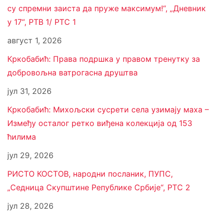
су спремни заиста да пруже максимум!“, „Дневник
у 17“, РТВ 1/ РТС 1
август 1, 2026
Кркобабић: Права подршка у правом тренутку за
добровољна ватрогасна друштва
јул 31, 2026
Кркобабић: Михољски сусрети села узимају маха –
Између осталог ретко виђена колекција од 153
ћилима
јул 29, 2026
РИСТО КОСТОВ, народни посланик, ПУПС,
„Седница Скупштине Републике Србије“, РТС 2
јул 28, 2026