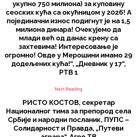
укупно 750 милиона) за куповину
сеоских кућа са окућницом у 2026! А
појединачни износ подигнут је на 1,5
милиона динара! Очекујемо да
млади већ од данас крену са
захтевима! Интересовање је
огромно! Овде у Мерошини имамо 29
додељених кућа!“, „Дневник у 17“,
РТВ 1
Next Reading
РИСТО КОСТОВ, секретар
Националног тима за препород села
Србије и народни посланик, ПУПС –
Солидарност и Правда, „Путеви
аграра“, Агро ТВ