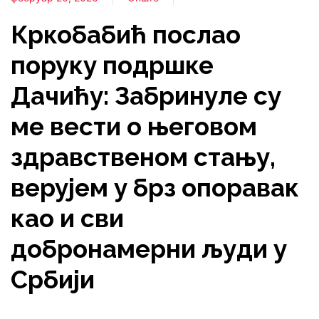
Кркобабић послао
поруку подршке
Дачићу: Забринуле су
ме вести о његовом
здравственом стању,
верујем у брз опоравак
као и сви
добронамерни људи у
Србији