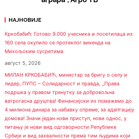
НАЈНОВИЈЕ
Кркобабић: Готово 9.000 учесника и посетилаца из
160 села окупило се протеклог викенда на
Михољским сусретима
август 5, 2026
МИЛАН КРКОБАБИЋ, министар за бригу о селу и
лидер, ПУПС – Солидарност и правда, ,,Права
подршка у правом тренутку за добровољна
ватрогасна друштва! Финансијски их помажемо до
4 милиона динара за набавку опреме, за адаптацију
домова! Значи један нови приступ, нови однос, у
питању је нови вид одговорности Републике
Србије и вид захвалности према тим људима који