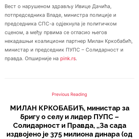
Вест о нарушеном здрављу Ивице Дачића,
потпредседника Владе, министра полиције и
председника СПС-а одјекнула је политичком
сценом, а међу првима се огласио његов
некадашњи коалициони партнер Милан Кркобабић,
министар и председник ПУПС – Солидарност и
правда. Опширније на
pink.rs
.
Previous Reading
МИЛАН КРКОБАБИЋ, министар за
бригу о селу и лидер ПУПС –
Солидарност и Правда, ,,За сада
издвојено је 375 милиона динара (од