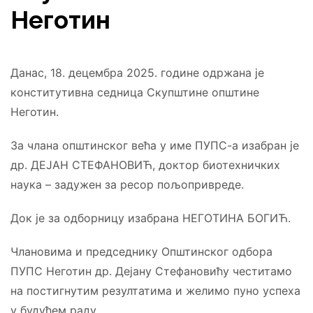
Неготин
Данас, 18. децембра 2025. године одржана је
конститутивна седница Скупштине општине
Неготин.
За члана општинског већа у име ПУПС-а изабран је
др. ДЕЈАН СТЕФАНОВИЋ, доктор биотехничких
наука – задужен за ресор пољопривреде.
Док је за одборницу изабрана НЕГОТИНА БОГИЋ.
Члановима и председнику Општинског одбора
ПУПС Неготин др. Дејану Стефановићу честитамо
на постигнутим резултатима и желимо пуно успеха
у будућем раду.