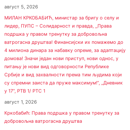
август 5, 2026
МИЛАН КРКОБАБИЋ, министар за бригу о селу и
лидер, ПУПС – Солидарност и правда, ,,Права
подршка у правом тренутку за добровољна
ватрогасна друштва! Финансијски их помажемо до
4 милиона динара за набавку опреме, за адаптацију
домова! Значи један нови приступ, нови однос, у
питању је нови вид одговорности Републике
Србије и вид захвалности према тим људима који
су спремни заиста да пруже максимум!“, „Дневник
у 17“, РТВ 1/ РТС 1
август 1, 2026
Кркобабић: Права подршка у правом тренутку за
добровољна ватрогасна друштва