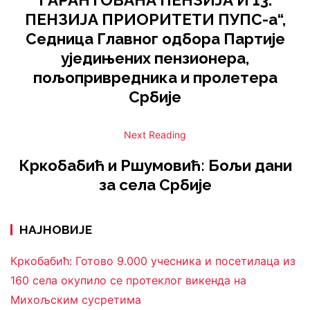
ГАРАНТОВАНА ПЕНЗИЈА И 13.
ПЕНЗИЈА ПРИОРИТЕТИ ПУПС-а“,
Седница Главног одбора Партије
уједињених пензионера,
пољопривредника и пролетера
Србије
Next Reading
Кркобабић и Ршумовић: Бољи дани
за села Србије
НАЈНОВИЈЕ
Кркобабић: Готово 9.000 учесника и посетилаца из
160 села окупило се протеклог викенда на
Михољским сусретима