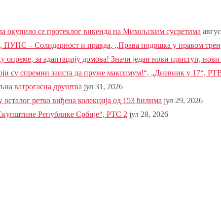
ела окупило се протеклог викенда на Михољским сусретима
авгус
УПС – Солидарност и правда, ,,Права подршка у правом трену
 опреме, за адаптацију домова! Значи један нови приступ, нови
ји су спремни заиста да пруже максимум!“, „Дневник у 17“, РТВ
љна ватрогасна друштва
јул 31, 2026
 осталог ретко виђена колекција од 153 ћилима
јул 29, 2026
упштине Републике Србије“, РТС 2
јул 28, 2026