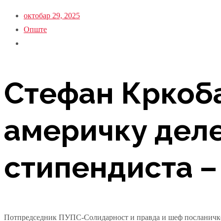
октобар 29, 2025
Опште
Стефан Кркоб
америчку деле
стипендиста 
Потпредседник ПУПС-Солидарност и правда и шеф посланичке г