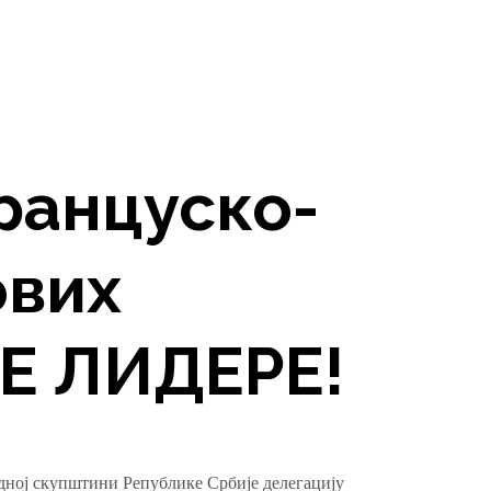
ранцуско-
ових
Е ЛИДЕРЕ!
дној скупштини Републике Србије делегацију