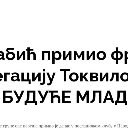
абић примио ф
гацију Токвил
– БУДУЋЕ МЛАД
рупе ове партије примио је данас у посланичком клубу у Наро