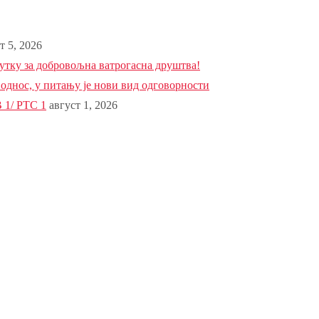
т 5, 2026
тку за добровољна ватрогасна друштва!
 однос, у питању је нови вид одговорности
 1/ РТС 1
август 1, 2026