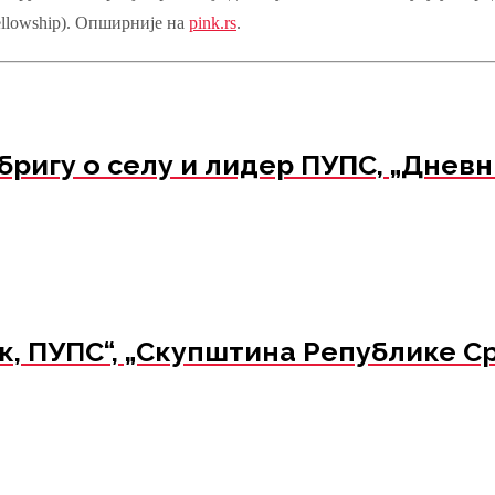
ellowship). Опширније на
pink.rs
.
гу о селу и лидер ПУПС, „Дневник
 ПУПС“, „Скупштина Републике Срб