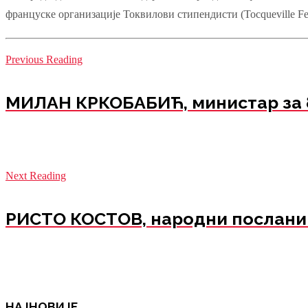
француске организације Токвилови стипендисти (Tocqueville F
Previous Reading
МИЛАН КРКОБАБИЋ, министар за бри
Next Reading
РИСТО КОСТОВ, народни посланик,
НАЈНОВИЈЕ