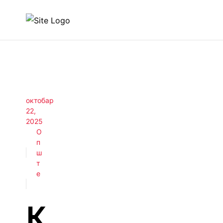
октобар
22,
2025
О
п
ш
т
е
К