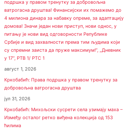
подршка у правом тренутку за добровољна
ватрогасна друштва! Финансијски их помажемо до
4 милиона динара за набавку опреме, за адаптацију
домова! Значи један нови приступ, нови однос, у
питању је нови вид одговорности Републике
Србије и вид захвалности према тим људима који
су спремни заиста да пруже максимум!“, „Дневник
у 17“, РТВ 1/ РТС 1
август 1, 2026
Кркобабић: Права подршка у правом тренутку за
добровољна ватрогасна друштва
јул 31, 2026
Кркобабић: Михољски сусрети села узимају маха –
Између осталог ретко виђена колекција од 153
ћилима