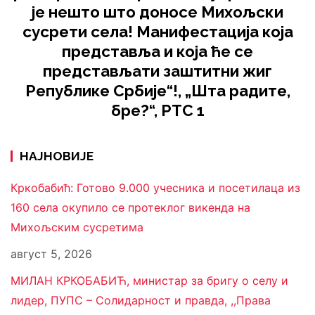
је нешто што доносе Михољски
сусрети села! Манифестација која
представља и која ће се
представљати заштитни жиг
Републике Србије“!, „Шта радите,
бре?“, РТС 1
НАЈНОВИЈЕ
Кркобабић: Готово 9.000 учесника и посетилаца из
160 села окупило се протеклог викенда на
Михољским сусретима
август 5, 2026
МИЛАН КРКОБАБИЋ, министар за бригу о селу и
лидер, ПУПС – Солидарност и правда, ,,Права