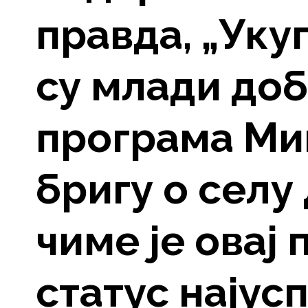
правда, „Укуп
су млади до
програма Ми
бригу о селу 
чиме је овај
статус најус