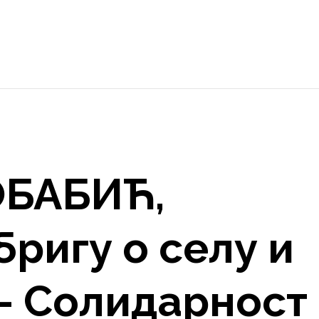
БАБИЋ,
бригу о селу и
– Солидарност