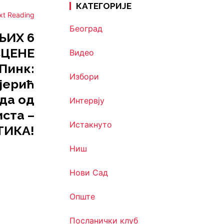
КАТЕГОРИЈЕ
xt Reading
Београд
ЊИХ 6
СЦЕНЕ
Видео
Пинк:
Избори
сјерић
уда од
Интервју
ста –
Истакнуто
ТИКА!
Ниш
Нови Сад
Опште
Посланички клуб