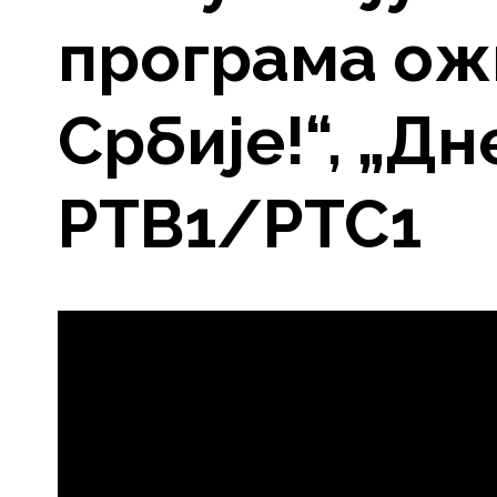
програма ож
Србије!“, „Дн
РТВ1/РТС1