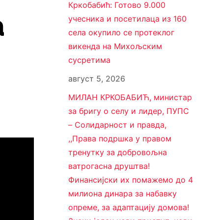
Кркобабић: Готово 9.000
а
учесника и посетилаца из 160
села окупило се протеклог
викенда на Михољским
сусретима
август 5, 2026
МИЛАН КРКОБАБИЋ, министар
за бригу о селу и лидер, ПУПС
– Солидарност и правда,
,,Права подршка у правом
тренутку за добровољна
ватрогасна друштва!
Финансијски их помажемо до 4
милиона динара за набавку
опреме, за адаптацију домова!