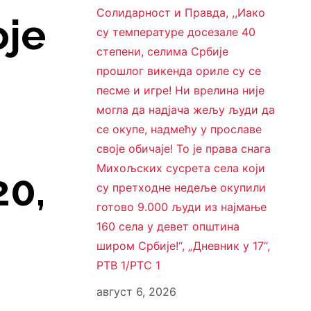
Солидарност и Правда, ,,Иако
оје
су температуре досезале 40
степени, селима Србије
прошлог викенда ориле су се
песме и игре! Ни врелина није
могла да надјача жељу људи да
се окупе, надмећу у прославе
своје обичаје! То је права снага
Михољских сусрета села који
20,
су претходне недеље окупили
готово 9.000 људи из најмање
160 села у девет општина
широм Србије!“, „Дневник у 17“,
РТВ 1/РТС 1
август 6, 2026