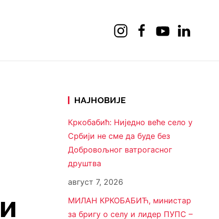
НАЈНОВИЈЕ
Кркобабић: Ниједно веће село у
Србији не сме да буде без
Добровољног ватрогасног
друштва
август 7, 2026
 и
МИЛАН КРКОБАБИЋ, министар
за бригу о селу и лидер ПУПС –