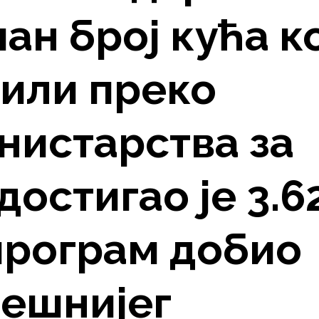
ан број кућа к
били преко
нистарства за
достигао је 3.6
 програм добио
пешнијег