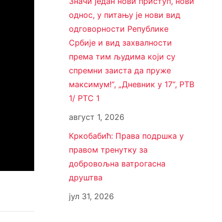
Значи један нови приступ, нови
однос, у питању је нови вид
одговорности Републике
Србије и вид захвалности
према тим људима који су
спремни заиста да пруже
максимум!“, „Дневник у 17“, РТВ
1/ РТС 1
август 1, 2026
Кркобабић: Права подршка у
правом тренутку за
добровољна ватрогасна
друштва
јул 31, 2026