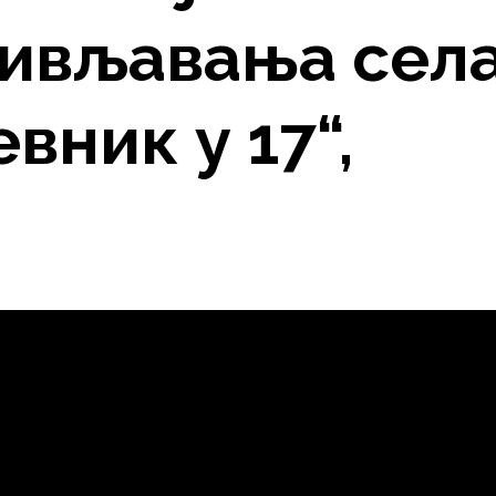
ивљавања сел
евник у 17“,