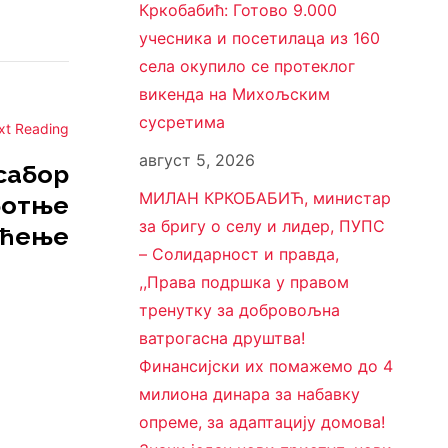
Кркобабић: Готово 9.000
учесника и посетилаца из 160
села окупило се протеклог
викенда на Михољским
сусретима
xt Reading
август 5, 2026
сабор
МИЛАН КРКОБАБИЋ, министар
уботње
за бригу о селу и лидер, ПУПС
мћење
– Солидарност и правда,
,,Права подршка у правом
тренутку за добровољна
ватрогасна друштва!
Финансијски их помажемо до 4
милиона динара за набавку
опреме, за адаптацију домова!