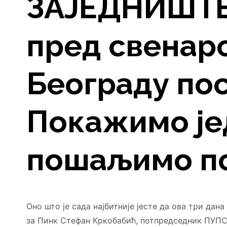
ЗАЈЕДНИШТВ
пред свенар
Београду пос
Покажимо је
пошаљимо п
Оно што је сада најбитније јесте да ова три дан
за Пинк Стефан Кркобабић, потпредседник ПУПС