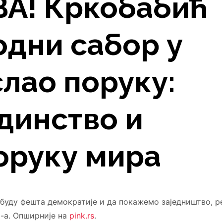
А! Кркобабић
одни сабор у
лао поруку:
динство и
оруку мира
а буду фешта демократије и да покажемо заједништво, р
-а. Опширније на
pink.rs
.