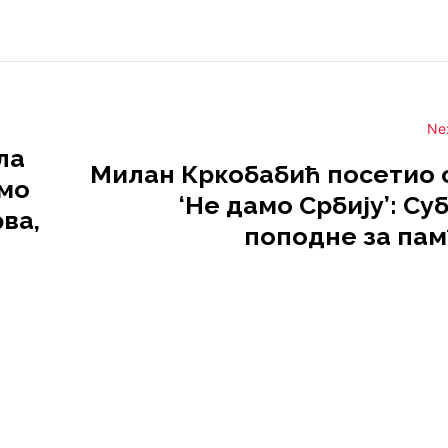
Ne
ла
Милан Кркобабић посетио 
имо
‘Не дамо Србију’: С
рва,
поподне за па