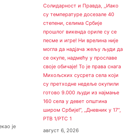
Солидарност и Правда, ,,Иако
су температуре досезале 40
степени, селима Србије
прошлог викенда ориле су се
песме и игре! Ни врелина није
могла да надјача жељу људи да
се окупе, надмећу у прославе
своје обичаје! То је права снага
Михољских сусрета села који
су претходне недеље окупили
готово 9.000 људи из најмање
160 села у девет општина
широм Србије!“, „Дневник у 17“,
РТВ 1/РТС 1
екао је
август 6, 2026