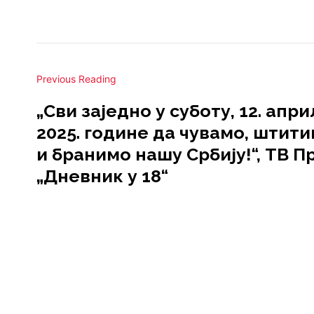
Previous Reading
„Сви заједно у суботу, 12. апри
2025. године да чувамо, штит
и бранимо нашу Србију!“, ТВ П
„Дневник у 18“