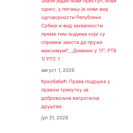
Значи један нови приступ, нови
однос, у питању је нови вид
одговорности Републике
Србије и вид захвалности
према тим људима који су
спремни заиста да пруже
максимум!“, „Дневник у 17“, РТВ
1/ РТС 1
август 1, 2026
Кркобабић: Права подршка у
правом тренутку за
добровољна ватрогасна
друштва
јул 31, 2026