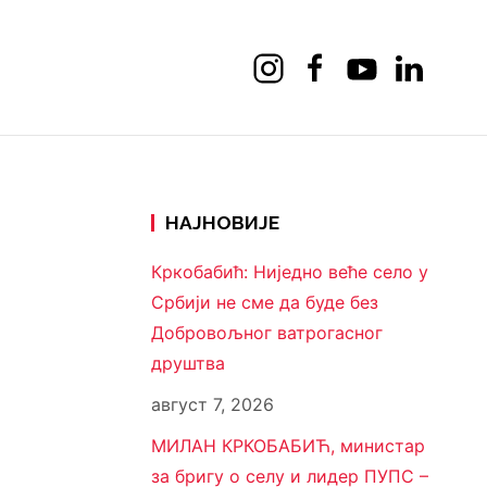
НАЈНОВИЈЕ
Кркобабић: Ниједно веће село у
Србији не сме да буде без
Добровољног ватрогасног
друштва
август 7, 2026
МИЛАН КРКОБАБИЋ, министар
за бригу о селу и лидер ПУПС –